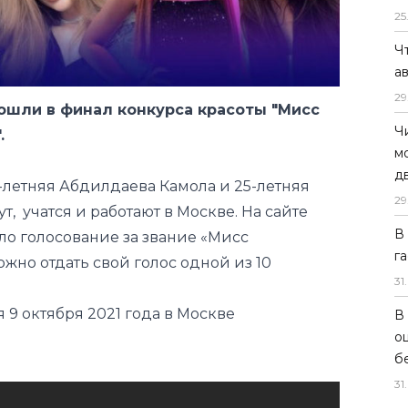
25
ошли в финал конкурса красоты "Мисс
Ч
.
а
29
-летняя Абдилдаева Камола и 25-летняя
Ч
т, учатся и работают в Москве. На сайте
м
ло голосование за звание «Мисс
д
жно отдать свой голос одной из 10
29
В
9 октября 2021 года в Москве
г
31
.
В
о
б
31
.