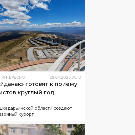
 ИНТЕРЕСНО
28
.
07
.
2026
06
:
10
йданак» готовят к приему
истов круглый год
шкадарьинской области создают
езонный курорт.