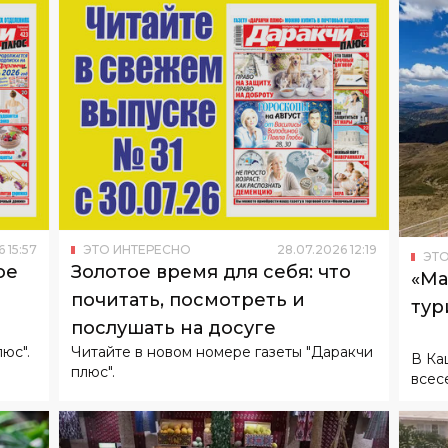
6
15
:
57
ЭТО ИНТЕРЕСНО
28
.
07
.
2026
12
:
19
ЭТО
ое
Золотое время для себя: что
«Ма
почитать, посмотреть и
тур
послушать на досуге
юс".
Читайте в новом номере газеты "Даракчи
В Ка
плюс".
всес