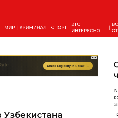
ЭТО
ВО
МИР
КРИМИНАЛ
СПОРТ
ИНТЕРЕСНО
ОТ
 Узбекистана
В
р
 конкурса красоты в
25
Т