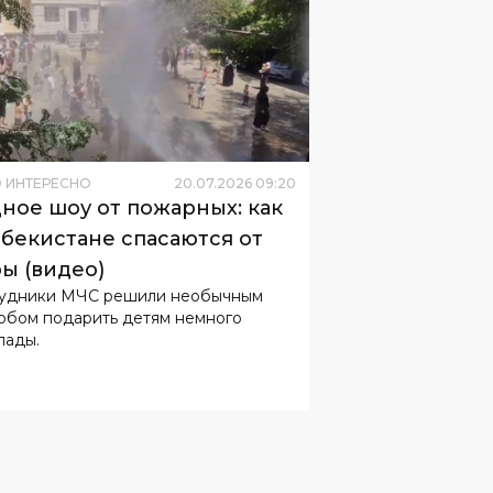
 ИНТЕРЕСНО
20
.
07
.
2026
09
:
20
ное шоу от пожарных: как
збекистане спасаются от
ы (видео)
удники МЧС решили необычным
обом подарить детям немного
лады.