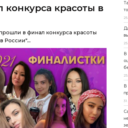
Т
прошли в финал конкурса красоты
т
России"...
25
Д
в
25
В
о
б
25
В
п
31
.
С
н
з