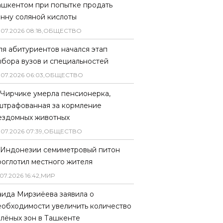
ашкентом при попытке продать
онну соляной кислоты
.
07
.
2026
08
:
18
,
ОБЩЕСТВО
ля абитуриентов начался этап
ыбора вузов и специальностей
.
07
.
2026
06
:
03
,
ОБЩЕСТВО
 Чирчике умерла пенсионерка,
штрафованная за кормление
ездомных животных
.
07
.
2026
07
:
39
,
ОБЩЕСТВО
 Индонезии семиметровый питон
роглотил местного жителя
07
.
2026
16
:
42
,
МИР
аида Мирзиёева заявила о
еобходимости увеличить количество
елёных зон в Ташкенте