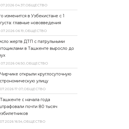
.
07
.
2026
04
:
37
,
ОБЩЕСТВО
то изменится в Узбекистане с 1
вгуста: главные нововведения
.
07
.
2026
06
:
19
,
ОБЩЕСТВО
исло жертв ДТП с патрульными
отоциклами в Ташкенте выросло до
вух
.
07
.
2026
06
:
50
,
ОБЩЕСТВО
 Чирчике открыли круглосуточную
астрономическую улицу
07
.
2026
17
:
07
,
ОБЩЕСТВО
 Ташкенте с начала года
штрафовали почти 80 тысяч
езбилетников
07
.
2026
16
:
54
,
ОБЩЕСТВО