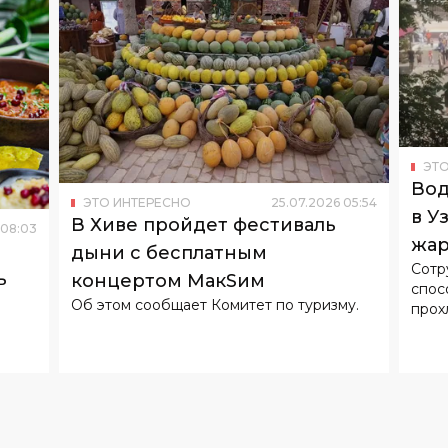
ЭТО
Вод
ЭТО ИНТЕРЕСНО
25
.
07
.
2026
05
:
54
в У
В Хиве пройдет фестиваль
08
:
03
жар
дыни с бесплатным
Сотр
ь
концертом МакSим
спос
Об этом сообщает Комитет по туризму.
прох