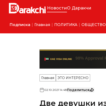
Новости
О Даракчи
Подписка
Главная
ПОЛИТИКА
ОБЩЕСТВО
Главная
ЭТО ИНТЕРЕСНО
Поделиться
02
.
10
.
2021
14
:
48
Две девушки из
прошли в финал
Москве (видео)