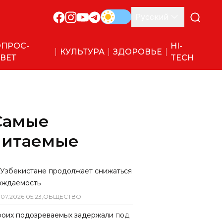
Русский
ПРОС-
HI-
КУЛЬТУРА
ЗДОРОВЬЕ
ВЕТ
TECH
Самые
читаемые
 Узбекистане продолжает снижаться
ождаемость
.
07
.
2026
05
:
23
,
ОБЩЕСТВО
роих подозреваемых задержали под