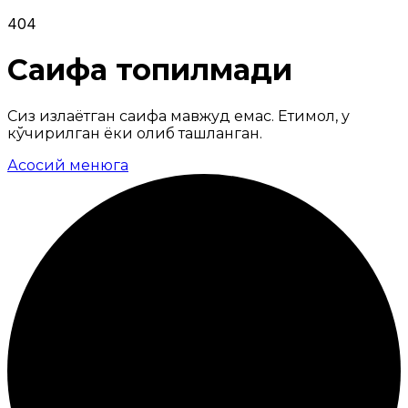
404
Саҳифа топилмади
Сиз излаётган саҳифа мавжуд емас. Еҳтимол, у
кўчирилган ёки олиб ташланган.
Асосий менюга