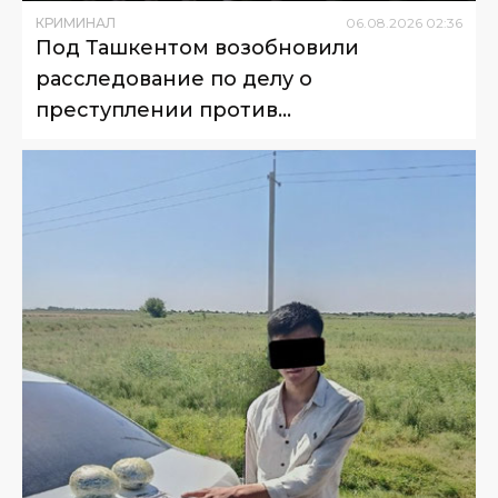
КРИМИНАЛ
06
.
08
.
2026
02
:
36
Под Ташкентом возобновили
расследование по делу о
преступлении против
несовершеннолетнего