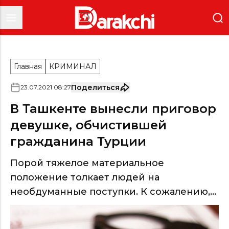
Главная
КРИМИНАЛ
Поделиться
23
.
07
.
2021
08
:
27
В Ташкенте вынесли приговор
девушке, обчистившей
гражданина Турции
Порой тяжелое материальное
положение толкает людей на
необдуманные поступки. К сожалению,...