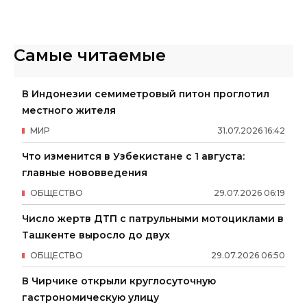
Самые читаемые
В Индонезии семиметровый питон проглотил
местного жителя
МИР
31
.
07
.
2026
16
:
42
Что изменится в Узбекистане с 1 августа:
главные нововведения
ОБЩЕСТВО
29
.
07
.
2026
06
:
19
Число жертв ДТП с патрульными мотоциклами в
Ташкенте выросло до двух
ОБЩЕСТВО
29
.
07
.
2026
06
:
50
В Чирчике открыли круглосуточную
гастрономическую улицу