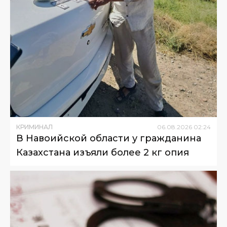
КРИМИНАЛ
06
.
08
.
2026
02
:
24
В Навоийской области у гражданина
Казахстана изъяли более 2 кг опия