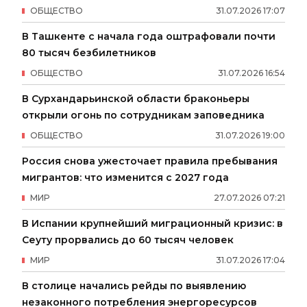
ОБЩЕСТВО
31
.
07
.
2026
17
:
07
В Ташкенте с начала года оштрафовали почти
80 тысяч безбилетников
ОБЩЕСТВО
31
.
07
.
2026
16
:
54
В Сурхандарьинской области браконьеры
открыли огонь по сотрудникам заповедника
ОБЩЕСТВО
31
.
07
.
2026
19
:
00
Россия снова ужесточает правила пребывания
мигрантов: что изменится с 2027 года
МИР
27
.
07
.
2026
07
:
21
В Испании крупнейший миграционный кризис: в
Сеуту прорвались до 60 тысяч человек
МИР
31
.
07
.
2026
17
:
04
В столице начались рейды по выявлению
незаконного потребления энергоресурсов