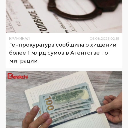
КРИМИНАЛ
06
.
08
.
2026
02
:
16
Генпрокуратура сообщила о хищении
более 1 млрд сумов в Агентстве по
миграции