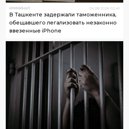
КРИМИНАЛ
06
.
08
.
2026
02
:
49
В Ташкенте задержали таможенника,
обещавшего легализовать незаконно
ввезенные iPhone