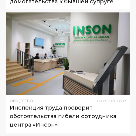
домогательства к бывшей супруге
ОБЩЕСТВО
03
.
08
.
2026
05
:
18
Инспекция труда проверит
обстоятельства гибели сотрудника
центра «Инсон»