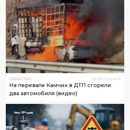
ОБЩЕСТВО
03
.
08
.
2026
05
:
12
На перевале Камчик в ДТП сгорели
два автомобиля (видео)