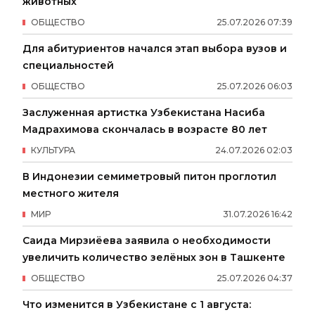
животных
ОБЩЕСТВО
25
.
07
.
2026
07
:
39
Для абитуриентов начался этап выбора вузов и
специальностей
ОБЩЕСТВО
25
.
07
.
2026
06
:
03
Заслуженная артистка Узбекистана Насиба
Мадрахимова скончалась в возрасте 80 лет
КУЛЬТУРА
24
.
07
.
2026
02
:
03
В Индонезии семиметровый питон проглотил
местного жителя
МИР
31
.
07
.
2026
16
:
42
Саида Мирзиёева заявила о необходимости
увеличить количество зелёных зон в Ташкенте
ОБЩЕСТВО
25
.
07
.
2026
04
:
37
Что изменится в Узбекистане с 1 августа: