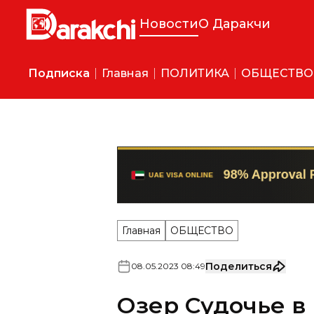
Новости
О Даракчи
Подписка
Главная
ПОЛИТИКА
ОБЩЕСТВО
Главная
ОБЩЕСТВО
Поделиться
08
.
05
.
2023
08
:
49
Озер Судочье в