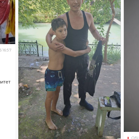
6
16
:
57
митет
ОБ