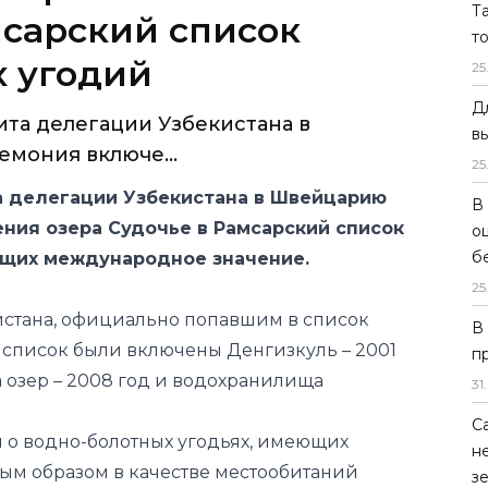
Т
сарский список
т
 угодий
25
Д
ита делегации Узбекистана в
в
мония включе...
25
а делегации Узбекистана в Швейцарию
В
ния озера Судочье в Рамсарский список
о
б
ющих международное значение.
25
кистана, официально попавшим в список
В
 список были включены Денгизкуль – 2001
п
 озер – 2008 год и водохранилища
31
.
С
я о водно-болотных угодьях, имеющих
н
ым образом в качестве местообитаний
з