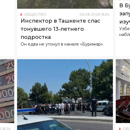
В Б
зап
ОБЩЕСТВО
06
.
08
.
2026
16
:
54
Инспектор в Ташкенте спас
изу
тонувшего 13-летнего
Узбе
набл
подростка
Он едва не утонул в канале «Бурижар».
6
16
:
24
ОБ