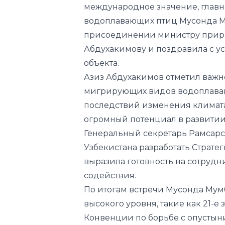
международное значение, главн
водоплавающих птиц Мусонда М
присоединении министру приро
Абдухакимову и поздравила с 
объекта.
Азиз Абдухакимов отметил важн
мигрирующих видов водоплава
последствий изменения климата 
огромный потенциал в развитии
Генеральный секретарь Рамсар
Узбекистана разработать Страте
выразила готовность на сотрудн
содействия.
По итогам встречи Мусонда Му
высокого уровня, такие как 21-е
Конвенции по борьбе с опустын