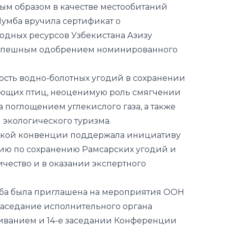
ым образом в качестве местообитаний
умба вручила сертификат о
дных ресурсов Узбекистана Азизу
успешным одобрением номинированного
ость водно-болотных угодий в сохранении
ющих птиц, неоценимую роль смягчении
поглощением углекислого газа, а также
 экологического туризма.
ской конвенции поддержала инициативу
гию по сохранению Рамсарских угодий и
ичество и в оказании экспертного
мба была приглашена на мероприятия ООН
 заседание исполнительного органа
иванием и 14-е заседании Конференции