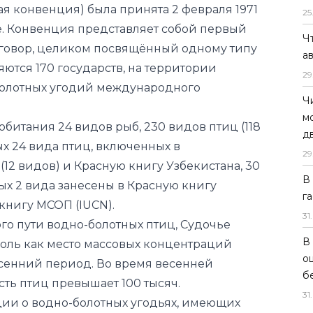
я конвенция) была принята 2 февраля 1971
25
е. Конвенция представляет собой первый
Ч
овор, целиком посвящённый одному типу
а
яются 170 государств, на территории
29
болотных угодий международного
Ч
м
обитания 24 видов рыб, 230 видов птиц (118
д
х 24 вида птиц, включенных в
29
2 видов) и Красную книгу Узбекистана, 30
В
ых 2 вида занесены в Красную книгу
г
 книгу МСОП (IUCN).
31
.
го пути водно-болотных птиц, Судочье
В
оль как место массовых концентраций
о
сенний период. Во время весенней
б
ть птиц превышает 100 тысяч.
31
.
ии о водно-болотных угодьях, имеющих