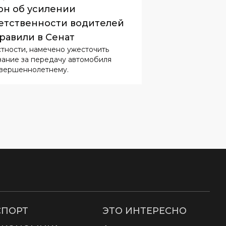
он об усилении
етственности водителей
равили в Сенат
стности, намечено ужесточить
зание за передачу автомобиля
вершеннолетнему.
СПОРТ
ЭТО ИНТЕРЕСНО