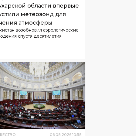
ухарской области впервые
устили метеозонд для
чения атмосферы
кистан возобновил аэрологические
юдения спустя десятилетия.
ЩЕСТВО
06
.
08
.
2026
10
:
58