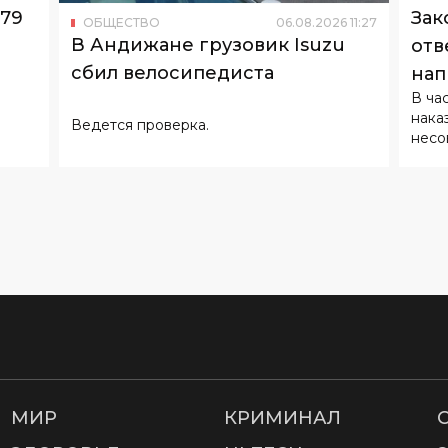
179
Зак
ОБЩЕСТВО
06
.
08
.
2026
11
:
27
В Андижане грузовик Isuzu
отв
сбил велосипедиста
нап
В ча
нака
Ведется проверка.
несо
МИР
КРИМИНАЛ