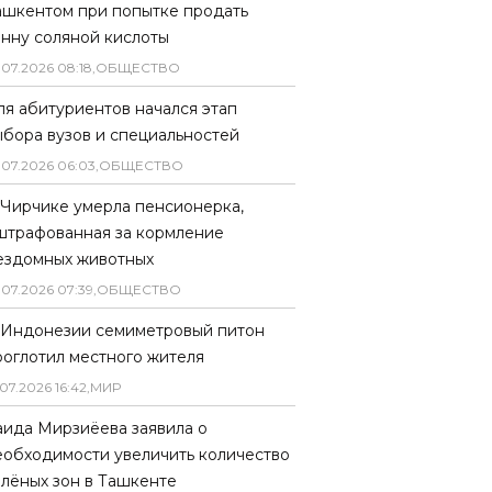
ашкентом при попытке продать
онну соляной кислоты
.
07
.
2026
08
:
18
,
ОБЩЕСТВО
ля абитуриентов начался этап
ыбора вузов и специальностей
.
07
.
2026
06
:
03
,
ОБЩЕСТВО
 Чирчике умерла пенсионерка,
штрафованная за кормление
ездомных животных
.
07
.
2026
07
:
39
,
ОБЩЕСТВО
 Индонезии семиметровый питон
роглотил местного жителя
07
.
2026
16
:
42
,
МИР
аида Мирзиёева заявила о
еобходимости увеличить количество
елёных зон в Ташкенте