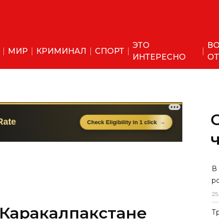
ЭТО
ВО
МИР
КРИМИНАЛ
СПОРТ
ИНТЕРЕСНО
ОТ
В
р
25
 Каракалпакстане
Т