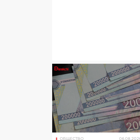
ОБЩЕСТВО
06
.
08
.
202