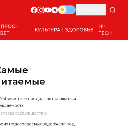
Русский
ПРОС-
HI-
КУЛЬТУРА
ЗДОРОВЬЕ
ВЕТ
TECH
Самые
читаемые
 Узбекистане продолжает снижаться
ождаемость
.
07
.
2026
05
:
23
,
ОБЩЕСТВО
роих подозреваемых задержали под