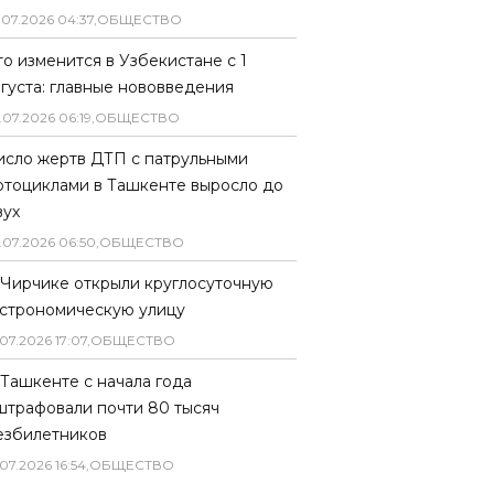
.
07
.
2026
04
:
37
,
ОБЩЕСТВО
то изменится в Узбекистане с 1
вгуста: главные нововведения
.
07
.
2026
06
:
19
,
ОБЩЕСТВО
исло жертв ДТП с патрульными
отоциклами в Ташкенте выросло до
вух
.
07
.
2026
06
:
50
,
ОБЩЕСТВО
 Чирчике открыли круглосуточную
астрономическую улицу
07
.
2026
17
:
07
,
ОБЩЕСТВО
 Ташкенте с начала года
штрафовали почти 80 тысяч
езбилетников
07
.
2026
16
:
54
,
ОБЩЕСТВО