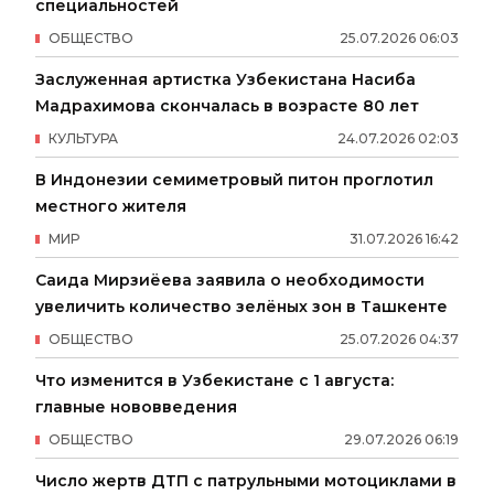
специальностей
ОБЩЕСТВО
25
.
07
.
2026
06
:
03
Заслуженная артистка Узбекистана Насиба
Мадрахимова скончалась в возрасте 80 лет
КУЛЬТУРА
24
.
07
.
2026
02
:
03
В Индонезии семиметровый питон проглотил
местного жителя
МИР
31
.
07
.
2026
16
:
42
Саида Мирзиёева заявила о необходимости
увеличить количество зелёных зон в Ташкенте
ОБЩЕСТВО
25
.
07
.
2026
04
:
37
Что изменится в Узбекистане с 1 августа:
главные нововведения
ОБЩЕСТВО
29
.
07
.
2026
06
:
19
Число жертв ДТП с патрульными мотоциклами в