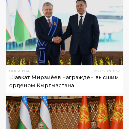
ПОЛИТИКА
30
.
07
.
2026
11
:
52
Шавкат Мирзиёев награжден высшим
орденом Кыргызстана