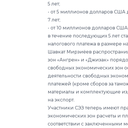
- от 10 миллионов долларов США
в течение последующих 5 лет ст
налогового платежа в размере н
Шавкат Мирзиёев распространил
зон «Ангрен» и «Джизак» порядо
свободных экономических зон о
деятельности свободных эконом
платежей (кроме сборов за тамо
материалы и комплектующие из
на экспорт.
Участники СЭЗ теперь имеют пр
экономических зон расчеты и пл
соответствии с заключенными м
Они также вправе оплачивать в 
работ (услуг) со стороны други
Республики Узбекистан, а также