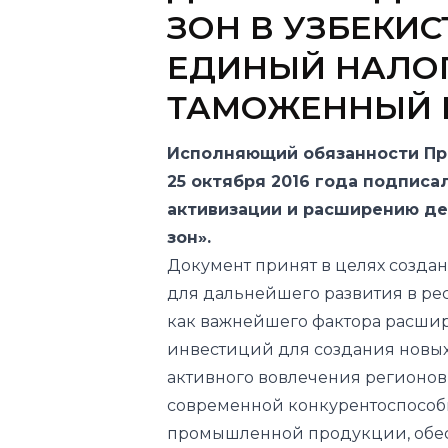
ТАМОЖЕННЫЙ 
Исполняющий обязанности Пр
25 октября 2016 года подписа
активизации и расширению д
зон».
Документ принят в целях созда
для дальнейшего развития в ре
как важнейшего фактора расши
инвестиций для создания новых
активного вовлечения регионов
современной конкурентоспособ
промышленной продукции, обес
производственной, инженерно-
транспортной, социальной инфра
Шавкат Мирзиёев утвердил пре