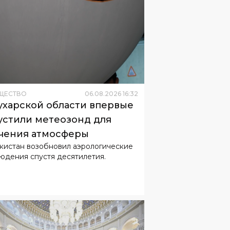
ЩЕСТВО
06
.
08
.
2026
16
:
32
ухарской области впервые
устили метеозонд для
чения атмосферы
кистан возобновил аэрологические
юдения спустя десятилетия.