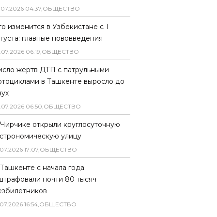
.
07
.
2026
04
:
37
,
ОБЩЕСТВО
то изменится в Узбекистане с 1
вгуста: главные нововведения
.
07
.
2026
06
:
19
,
ОБЩЕСТВО
исло жертв ДТП с патрульными
отоциклами в Ташкенте выросло до
вух
.
07
.
2026
06
:
50
,
ОБЩЕСТВО
 Чирчике открыли круглосуточную
астрономическую улицу
07
.
2026
17
:
07
,
ОБЩЕСТВО
 Ташкенте с начала года
штрафовали почти 80 тысяч
езбилетников
07
.
2026
16
:
54
,
ОБЩЕСТВО