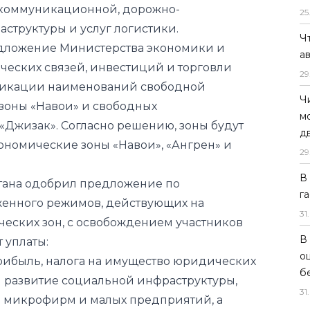
еских связей, инвестиций и торговли
25
фикации наименований свободной
Ч
зоны «Навои» и свободных
а
«Джизак». Согласно решению, зоны будут
29
номические зоны «Навои», «Ангрен» и
Ч
м
стана одобрил предложение по
д
женного режимов, действующих на
29
еских зон, с освобождением участников
В
 уплаты:
г
 прибыль, налога на имущество юридических
31
.
 и развитие социальной инфраструктуры,
В
я микрофирм и малых предприятий, а
о
й в Республиканский дорожный фонд и
б
ции, капитального ремонта и оснащения
31
.
офессиональных колледжей,