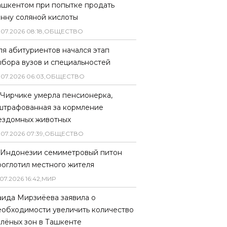
ашкентом при попытке продать
онну соляной кислоты
.
07
.
2026
08
:
18
,
ОБЩЕСТВО
ля абитуриентов начался этап
ыбора вузов и специальностей
.
07
.
2026
06
:
03
,
ОБЩЕСТВО
 Чирчике умерла пенсионерка,
штрафованная за кормление
ездомных животных
.
07
.
2026
07
:
39
,
ОБЩЕСТВО
 Индонезии семиметровый питон
роглотил местного жителя
07
.
2026
16
:
42
,
МИР
аида Мирзиёева заявила о
еобходимости увеличить количество
елёных зон в Ташкенте