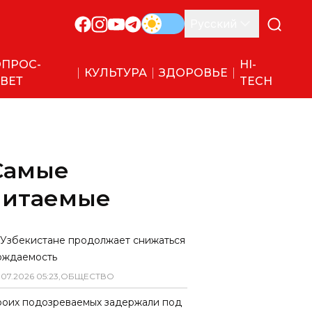
Русский
ПРОС-
HI-
КУЛЬТУРА
ЗДОРОВЬЕ
ВЕТ
TECH
Самые
читаемые
 Узбекистане продолжает снижаться
ождаемость
.
07
.
2026
05
:
23
,
ОБЩЕСТВО
роих подозреваемых задержали под