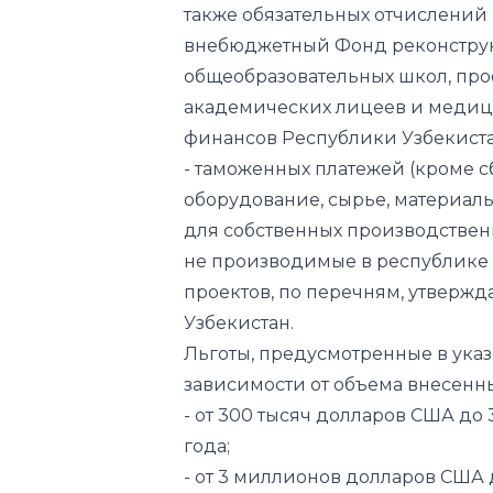
академических лицеев и медиц
финансов Республики Узбекиста
- таможенных платежей (кроме с
оборудование, сырье, материал
для собственных производственн
не производимые в республике 
проектов, по перечням, утвер
Узбекистан.
Льготы, предусмотренные в указе,
зависимости от объема внесенны
- от 300 тысяч долларов США до
года;
- от 3 миллионов долларов США
5 лет;
- от 5 миллионов долларов США 
7 лет;