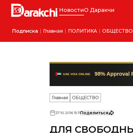
Новости
О Даракчи
Подписка
Главная
ПОЛИТИКА
ОБЩЕСТВО
Главная
ОБЩЕСТВО
Поделиться
27
.
10
.
2016
15
:
11
ДЛЯ СВОБОДН
ЗОН В УЗБЕКИ
ЕДИНЫЙ НАЛО