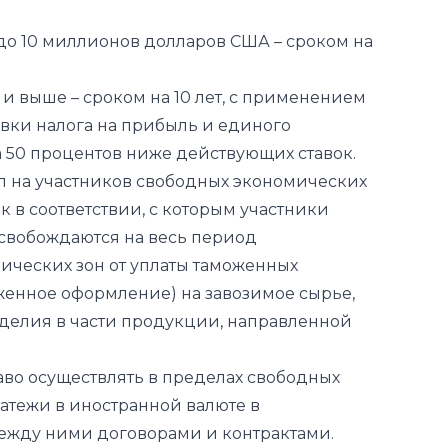
 и выше – сроком на 10 лет, с применением
авки налога на прибыль и единого
а 50 процентов ниже действующих ставок.
 на участников свободных экономических
к в соответствии, с которым участники
свобождаются на весь период
ических зон от уплаты таможенных
женное оформление) на завозимое сырье,
делия в части продукции, направленной
аво осуществлять в пределах свободных
атежи в иностранной валюте в
ежду ними договорами и контрактами.
иностранной валюте поставку товаров,
х хозяйствующих субъектов-резидентов
 использовать удобные для них условия и