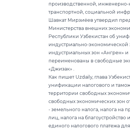
Министерства внешних экономич
Республики Узбекистан об уни
индустриально-экономической 
индустриальных зон «Ангрен» и 
переименованы в свободные эко
«Джизак» .
Как пишет
Uzdaily
, глава Узбеки
унификации налогового и тамо
территории свободных экономич
свободных экономических зон от
- земельного налога, налога на
лиц, налога на благоустройство
единого налогового платежа дл
также обязательных отчислени
внебюджетный Фонд реконструк
общеобразовательных школ, пр