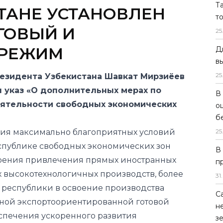
Т
РЕЖИМ
т
25
езидента Узбекистана Шавкат Мирзиёев
Д
л указ «О дополнительных мерах по
в
еятельности свободных экономических
25
ния максимально благоприятных условий
В
спублике свободных экономических зон
о
б
рения привлечения прямых иностранных
25
 высокотехнологичных производств, более
 республики в освоение производства
В
ной экспортоориентированной готовой
п
печения ускоренного развития
31
.
коммуникационной, дорожно-
С
структуры и услуг логистики.
н
дложение Министерства экономики и
з