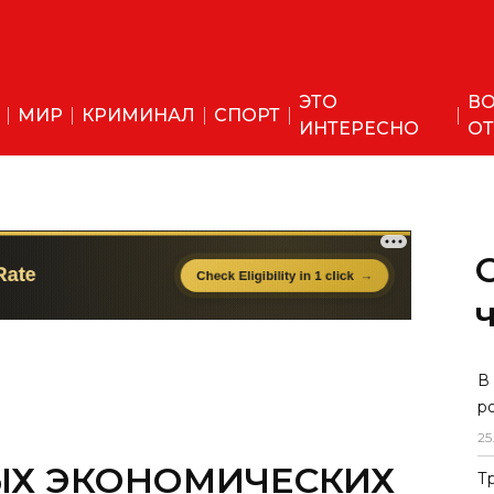
ЭТО
ВО
МИР
КРИМИНАЛ
СПОРТ
ИНТЕРЕСНО
ОТ
ЫХ ЭКОНОМИЧЕСКИХ
В
р
СТАНЕ УСТАНОВЛЕН
25
ГОВЫЙ И
Т