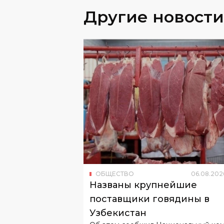
ОБЩЕСТВО
06
.
08
.
202
Названы крупнейшие
поставщики говядины в
Узбекистан
Об этом сообщил Национальный ко
по статистике.