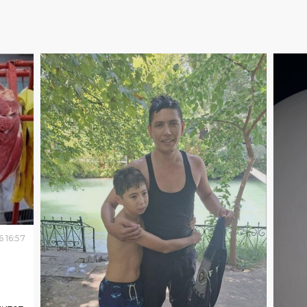
6
16
:
57
митет