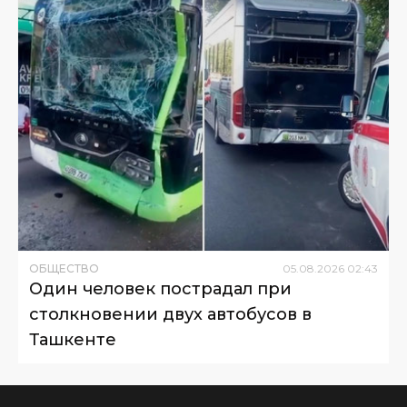
ОБЩЕСТВО
05
.
08
.
2026
02
:
43
Один человек пострадал при
столкновении двух автобусов в
Ташкенте