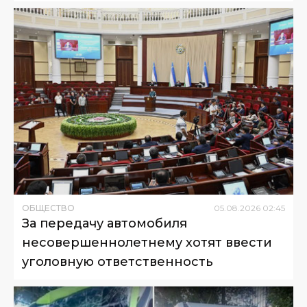
ОБЩЕСТВО
05
.
08
.
2026
02
:
45
За передачу автомобиля
несовершеннолетнему хотят ввести
уголовную ответственность