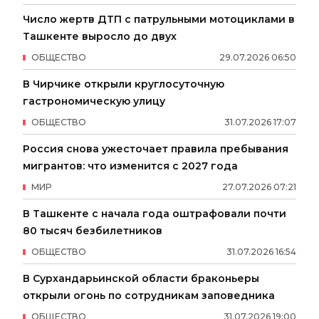
Число жертв ДТП с патрульными мотоциклами в
Ташкенте выросло до двух
ОБЩЕСТВО
29
.
07
.
2026
06
:
50
В Чирчике открыли круглосуточную
гастрономическую улицу
ОБЩЕСТВО
31
.
07
.
2026
17
:
07
Россия снова ужесточает правила пребывания
мигрантов: что изменится с 2027 года
МИР
27
.
07
.
2026
07
:
21
В Ташкенте с начала года оштрафовали почти
80 тысяч безбилетников
ОБЩЕСТВО
31
.
07
.
2026
16
:
54
В Сурхандарьинской области браконьеры
открыли огонь по сотрудникам заповедника
ОБЩЕСТВО
31
.
07
.
2026
19
:
00