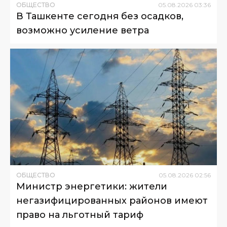
ОБЩЕСТВО
05
.
08
.
2026
03
:
36
В Ташкенте сегодня без осадков,
возможно усиление ветра
ОБЩЕСТВО
05
.
08
.
2026
02
:
56
Министр энергетики: жители
негазифицированных районов имеют
право на льготный тариф