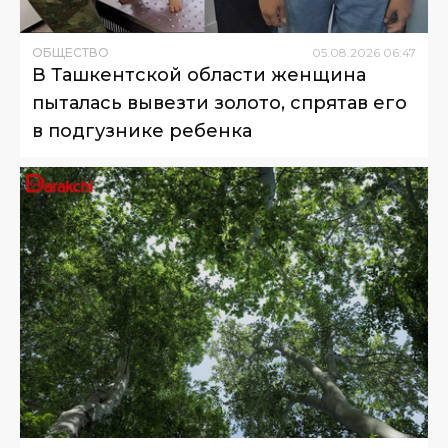
ОБЩЕСТВО
05
.
08
.
2026
06
:
47
В Ташкентской области женщина
пыталась вывезти золото, спрятав его
в подгузнике ребенка