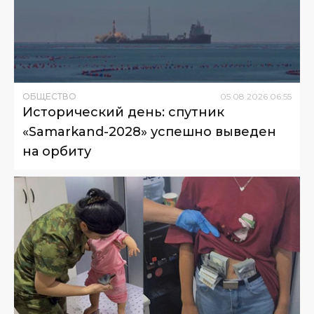
ОБЩЕСТВО
05
.
08
.
2026
06
:
55
Исторический день: спутник
«Samarkand-2028» успешно выведен
на орбиту