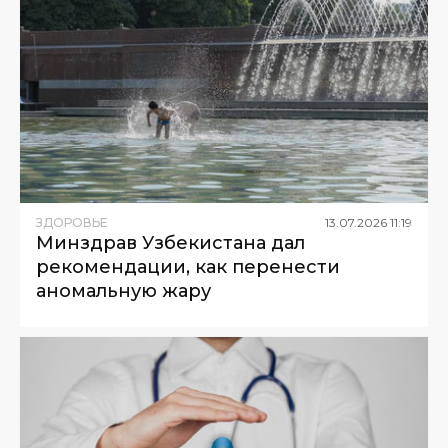
ЗДОРОВЬЕ
13
.
07
.
2026
11
:
19
Минздрав Узбекистана дал
рекомендации, как перенести
аномальную жару