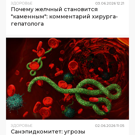
ЗДОРОВЬЕ
03
.
06
.
2026
12
:
21
Почему желчный становится
"каменным": комментарий хирурга-
гепатолога
ЗДОРОВЬЕ
02
.
06
.
2026
11
:
05
Санэпидкомитет: угрозы