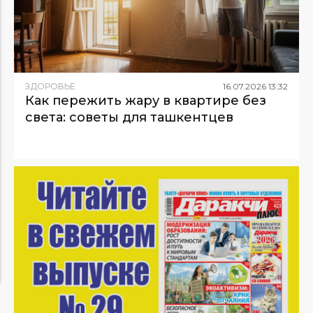
ЗДОРОВЬЕ
16
.
07
.
2026
13
:
32
Как пережить жару в квартире без
света: советы для ташкентцев