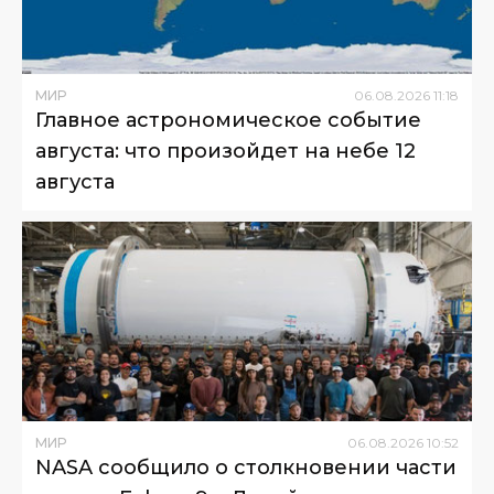
МИР
06
.
08
.
2026
11
:
18
Главное астрономическое событие
августа: что произойдет на небе 12
августа
МИР
06
.
08
.
2026
10
:
52
NASA сообщило о столкновении части