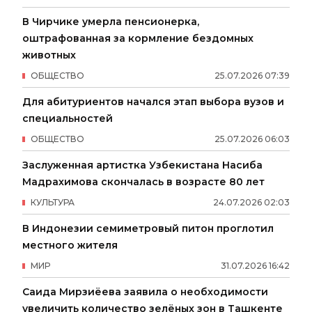
В Чирчике умерла пенсионерка,
оштрафованная за кормление бездомных
животных
ОБЩЕСТВО
25
.
07
.
2026
07
:
39
Для абитуриентов начался этап выбора вузов и
специальностей
ОБЩЕСТВО
25
.
07
.
2026
06
:
03
Заслуженная артистка Узбекистана Насиба
Мадрахимова скончалась в возрасте 80 лет
КУЛЬТУРА
24
.
07
.
2026
02
:
03
В Индонезии семиметровый питон проглотил
местного жителя
МИР
31
.
07
.
2026
16
:
42
Саида Мирзиёева заявила о необходимости
увеличить количество зелёных зон в Ташкенте