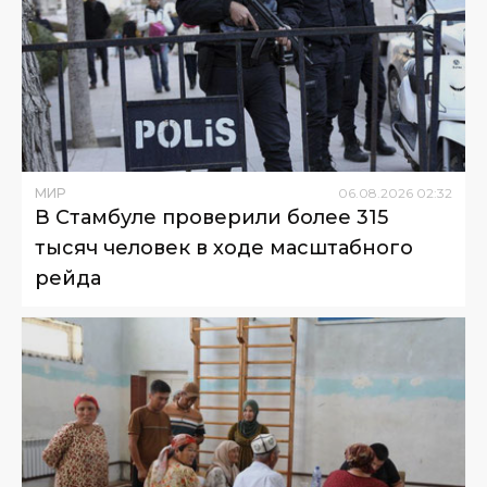
МИР
06
.
08
.
2026
02
:
32
В Стамбуле проверили более 315
тысяч человек в ходе масштабного
рейда