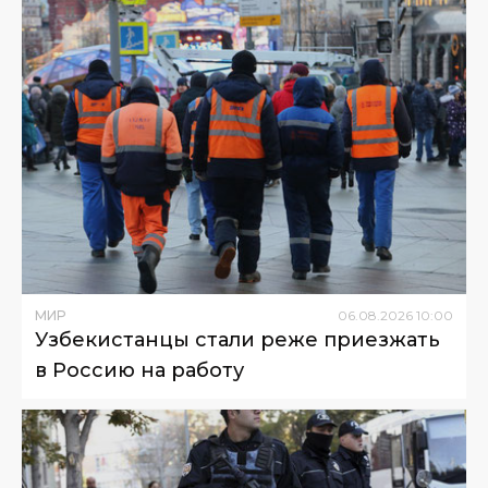
МИР
06
.
08
.
2026
10
:
00
Узбекистанцы стали реже приезжать
в Россию на работу