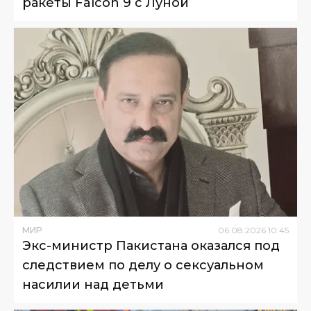
ракеты Falcon 9 с Луной
МИР
06
.
08
.
2026
10
:
45
Экс-министр Пакистана оказался под
следствием по делу о сексуальном
насилии над детьми