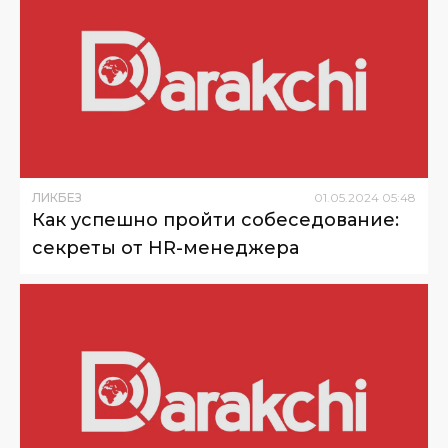
ЛИКБЕЗ
01
.
05
.
2024
05
:
48
Как успешно пройти собеседование:
секреты от HR-менеджера