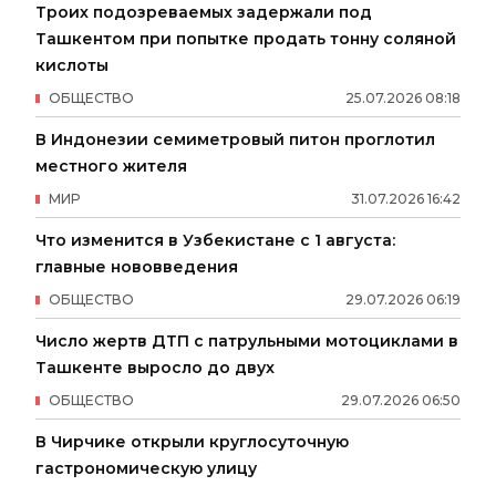
Троих подозреваемых задержали под
Ташкентом при попытке продать тонну соляной
кислоты
ОБЩЕСТВО
25
.
07
.
2026
08
:
18
В Индонезии семиметровый питон проглотил
местного жителя
МИР
31
.
07
.
2026
16
:
42
Что изменится в Узбекистане с 1 августа:
главные нововведения
ОБЩЕСТВО
29
.
07
.
2026
06
:
19
Число жертв ДТП с патрульными мотоциклами в
Ташкенте выросло до двух
ОБЩЕСТВО
29
.
07
.
2026
06
:
50
В Чирчике открыли круглосуточную
гастрономическую улицу