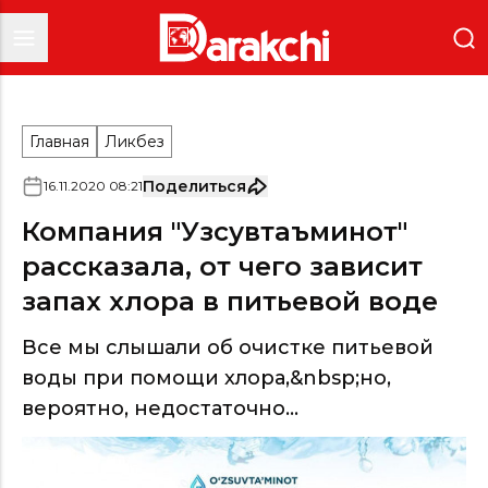
Главная
Ликбез
Поделиться
16
.
11
.
2020
08
:
21
Компания "Узсувтаъминот"
рассказала, от чего зависит
запах хлора в питьевой воде
Все мы слышали об очистке питьевой
воды при помощи хлора,&nbsp;но,
вероятно, недостаточно...