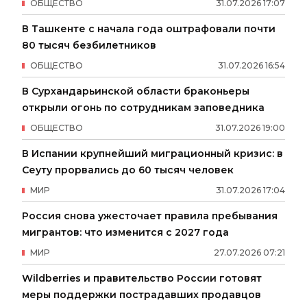
ОБЩЕСТВО
31
.
07
.
2026
17
:
07
В Ташкенте с начала года оштрафовали почти
80 тысяч безбилетников
ОБЩЕСТВО
31
.
07
.
2026
16
:
54
В Сурхандарьинской области браконьеры
открыли огонь по сотрудникам заповедника
ОБЩЕСТВО
31
.
07
.
2026
19
:
00
В Испании крупнейший миграционный кризис: в
Сеуту прорвались до 60 тысяч человек
МИР
31
.
07
.
2026
17
:
04
Россия снова ужесточает правила пребывания
мигрантов: что изменится с 2027 года
МИР
27
.
07
.
2026
07
:
21
Wildberries и правительство России готовят
меры поддержки пострадавших продавцов