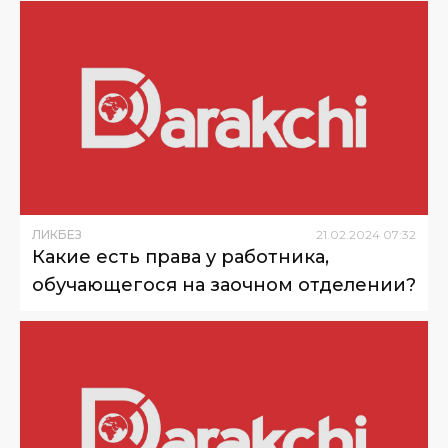
ЛИКБЕЗ
21
.
02
.
2024
07
:
32
Какие есть права у работника,
обучающегося на заочном отделении?