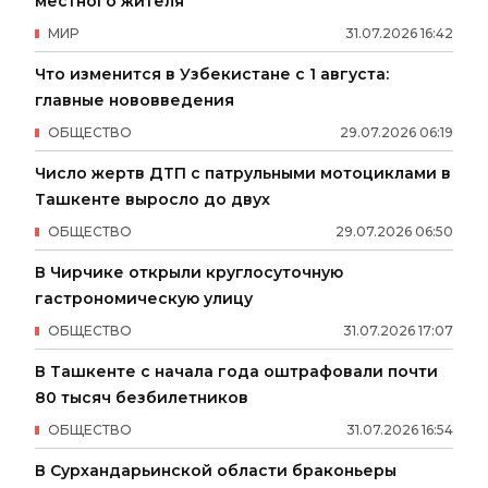
местного жителя
МИР
31
.
07
.
2026
16
:
42
Что изменится в Узбекистане с 1 августа:
главные нововведения
ОБЩЕСТВО
29
.
07
.
2026
06
:
19
Число жертв ДТП с патрульными мотоциклами в
Ташкенте выросло до двух
ОБЩЕСТВО
29
.
07
.
2026
06
:
50
В Чирчике открыли круглосуточную
гастрономическую улицу
ОБЩЕСТВО
31
.
07
.
2026
17
:
07
В Ташкенте с начала года оштрафовали почти
80 тысяч безбилетников
ОБЩЕСТВО
31
.
07
.
2026
16
:
54
В Сурхандарьинской области браконьеры