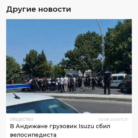
Другие новости
ОБЩЕСТВО
06
.
08
.
2026
11
:
27
В Андижане грузовик Isuzu сбил
велосипедиста