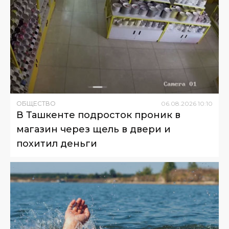
ОБЩЕСТВО
06
.
08
.
2026
10
:
10
В Ташкенте подросток проник в
магазин через щель в двери и
похитил деньги