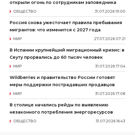
открыли огонь по сотрудникам заповедника
ОБЩЕСТВО
31
.
07
.
2026
19
:
00
Россия снова ужесточает правила пребывания
мигрантов: что изменится с 2027 года
МИР
27
.
07
.
2026
07
:
21
В Испании крупнейший миграционный кризис: в
Сеуту прорвались до 60 тысяч человек
МИР
31
.
07
.
2026
17
:
04
Wildberries и правительство России готовят
меры поддержки пострадавших продавцов
МИР
31
.
07
.
2026
17
:
08
В столице начались рейды по выявлению
незаконного потребления энергоресурсов
ОБЩЕСТВО
31
.
07
.
2026
16
:
43