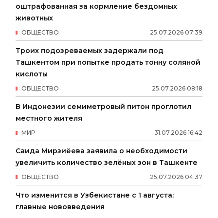
оштрафованная за кормление бездомных
животных
ОБЩЕСТВО
25
.
07
.
2026
07
:
39
Троих подозреваемых задержали под
Ташкентом при попытке продать тонну соляной
кислоты
ОБЩЕСТВО
25
.
07
.
2026
08
:
18
В Индонезии семиметровый питон проглотил
местного жителя
МИР
31
.
07
.
2026
16
:
42
Саида Мирзиёева заявила о необходимости
увеличить количество зелёных зон в Ташкенте
ОБЩЕСТВО
25
.
07
.
2026
04
:
37
Что изменится в Узбекистане с 1 августа:
главные нововведения