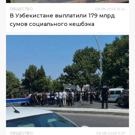
ОБЩЕСТВО
06
.
08
.
2026
16
:
24
В Узбекистане выплатили 179 млрд
сумов социального кешбэка
ОБЩЕСТВО
06
.
08
.
2026
11
:
27