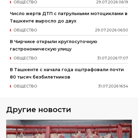
ОБЩЕСТВО
29
.
07
.
2026
06
:
19
Число жертв ДТП с патрульными мотоциклами в
Ташкенте выросло до двух
ОБЩЕСТВО
29
.
07
.
2026
06
:
50
В Чирчике открыли круглосуточную
гастрономическую улицу
ОБЩЕСТВО
31
.
07
.
2026
17
:
07
В Ташкенте с начала года оштрафовали почти
80 тысяч безбилетников
ОБЩЕСТВО
31
.
07
.
2026
16
:
54
Другие новости