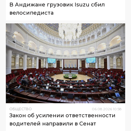
В Андижане грузовик Isuzu сбил
велосипедиста
ОБЩЕСТВО
06
.
08
.
2026
10
:
58
Закон об усилении ответственности
водителей направили в Сенат