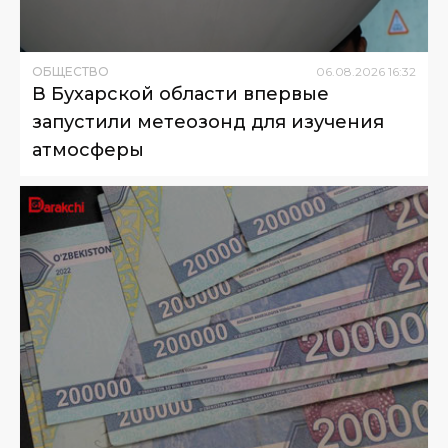
ОБЩЕСТВО
06
.
08
.
2026
16
:
32
В Бухарской области впервые
запустили метеозонд для изучения
атмосферы