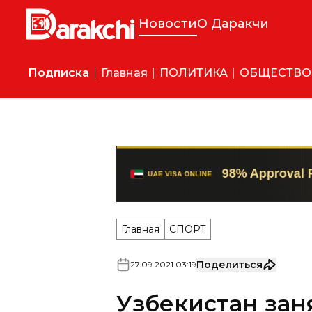
Новости
О Даракчи
Подписка
Главная
ПОЛИТИКА
ОБЩЕСТВО
Главная
СПОРТ
Поделиться
27
.
09
.
2021
03
:
19
Узбекистан зан