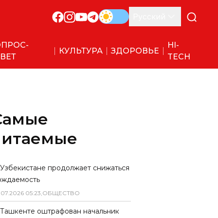
Русский
ПРОС-
HI-
КУЛЬТУРА
ЗДОРОВЬЕ
ВЕТ
TECH
Самые
читаемые
 Узбекистане продолжает снижаться
ождаемость
.
07
.
2026
05
:
23
,
ОБЩЕСТВО
 Ташкенте оштрафован начальник