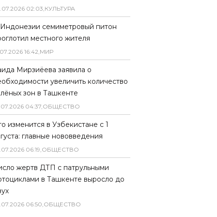
.
07
.
2026
02
:
03
,
КУЛЬТУРА
 Индонезии семиметровый питон
роглотил местного жителя
07
.
2026
16
:
42
,
МИР
аида Мирзиёева заявила о
еобходимости увеличить количество
елёных зон в Ташкенте
.
07
.
2026
04
:
37
,
ОБЩЕСТВО
то изменится в Узбекистане с 1
вгуста: главные нововведения
.
07
.
2026
06
:
19
,
ОБЩЕСТВО
исло жертв ДТП с патрульными
отоциклами в Ташкенте выросло до
вух
.
07
.
2026
06
:
50
,
ОБЩЕСТВО