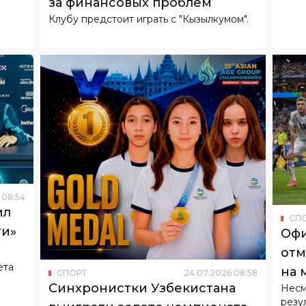
за финансовых проблем
Клубу предстоит играть с "Кызылкумом".
08
:
54
ил
СП
ти»
Оф
отм
ета
на 
СПОРТ
24
.
07
.
2026
08
:
58
Синхронистки Узбекистана
Несм
резу