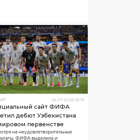
ОРТ
24
.
07
.
2026
05
:
19
ициальный сайт ФИФА
етил дебют Узбекистана
мировом первенстве
отря на неудовлетворительные
льтаты, ФИФА выделила и