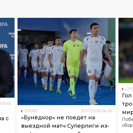
СП
Гол
тро
Я
01
:
45
СПОРТ
31
.
07
.
2026
04
:
05
ми
«Бунёдкор» не поедет на
а с
Побе
сбор
выездной матч Суперлиги из-