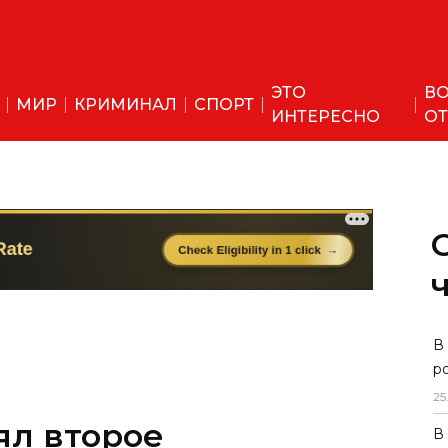
ЭТО
ВО
МИР
КРИМИНАЛ
СПОРТ
ИНТЕРЕСНО
ОТ
В
р
25
ял второе
В