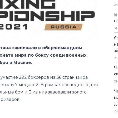
24
В
п
31
.
С
н
стана завоевали в общекомандном
з
онате мира по боксу среди военных,
25
бря в Москве.
Ч
а
участие 292 боксёров из 36 стран мира.
29
евали 7 медалей. В рамках последнего дня
Ч
ьные бои и 3 из низ завоевали золото.
м
ризëров:
д
29