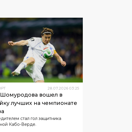
ОРТ
28
.
07
.
2026
03
:
25
 Шомуродова вошел в
йку лучших на чемпионате
ра
дителем стал гол защитника
ной Кабо-Верде.