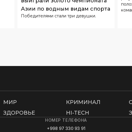
выиграли золото чемпионата
поло
Азии по водным видам спорта
кома
Победителями стали три девушки.
МИР
КРИМИНАЛ
ЗДОРОВЬЕ
HI-TECH
НОМЕР ТЕЛЕФОНА
+998 97 330 93 91