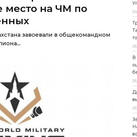
У
 место на ЧМ по
24
енных
Т
Т
ахстана завоевали в общекомандном
т
иона...
25
В
о
б
25
Д
в
25
З
Н
в