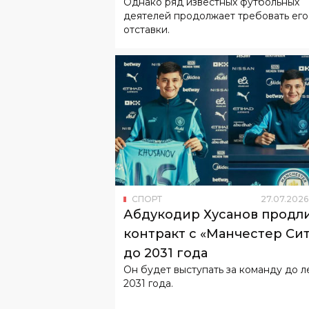
Однако ряд известных футбольных
деятелей продолжает требовать его
отставки.
СПОРТ
27
.
07
.
2026
Абдукодир Хусанов продл
контракт с «Манчестер Си
до 2031 года
Он будет выступать за команду до л
2031 года.