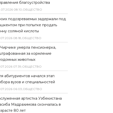
правления благоустройства
.
07
.
2026
08
:
10
,
ОБЩЕСТВО
роих подозреваемых задержали под
ашкентом при попытке продать
онну соляной кислоты
.
07
.
2026
08
:
18
,
ОБЩЕСТВО
 Чирчике умерла пенсионерка,
штрафованная за кормление
ездомных животных
.
07
.
2026
07
:
39
,
ОБЩЕСТВО
ля абитуриентов начался этап
ыбора вузов и специальностей
.
07
.
2026
06
:
03
,
ОБЩЕСТВО
аслуженная артистка Узбекистана
асиба Мадрахимова скончалась в
озрасте 80 лет