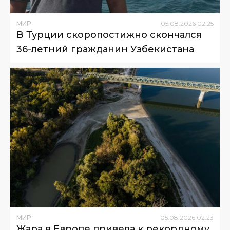
МИР
05
.
08
.
2026
02
:
25
В Турции скоропостижно скончался
36-летний гражданин Узбекистана
МИР
05
.
08
.
2026
02
:
23
Жара в Европе привела к рекордному