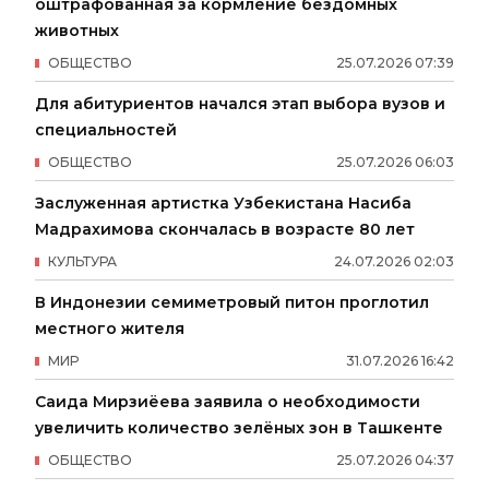
оштрафованная за кормление бездомных
животных
ОБЩЕСТВО
25
.
07
.
2026
07
:
39
Для абитуриентов начался этап выбора вузов и
специальностей
ОБЩЕСТВО
25
.
07
.
2026
06
:
03
Заслуженная артистка Узбекистана Насиба
Мадрахимова скончалась в возрасте 80 лет
КУЛЬТУРА
24
.
07
.
2026
02
:
03
В Индонезии семиметровый питон проглотил
местного жителя
МИР
31
.
07
.
2026
16
:
42
Саида Мирзиёева заявила о необходимости
увеличить количество зелёных зон в Ташкенте
ОБЩЕСТВО
25
.
07
.
2026
04
:
37