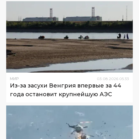
МИР
03
.
08
.
2026
05
:
33
Из-за засухи Венгрия впервые за 44
года остановит крупнейшую АЭС