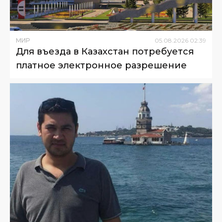
МИР
05
.
08
.
2026
02
:
39
Для въезда в Казахстан потребуется
платное электронное разрешение