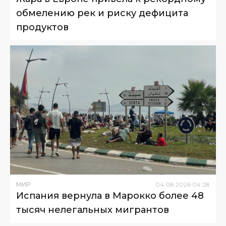
обмелению рек и риску дефицита
продуктов
МИР
04
.
08
.
2026
04
:
28
Испания вернула в Марокко более 48
тысяч нелегальных мигрантов