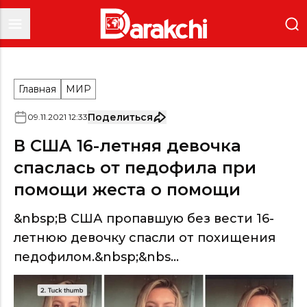
Главная
МИР
Поделиться
09
.
11
.
2021
12
:
33
В США 16-летняя девочка
спаслась от педофила при
помощи жеста о помощи
&nbsp;В США пропавшую без вести 16-
летнюю девочку спасли от похищения
педофилом.&nbsp;&nbs...