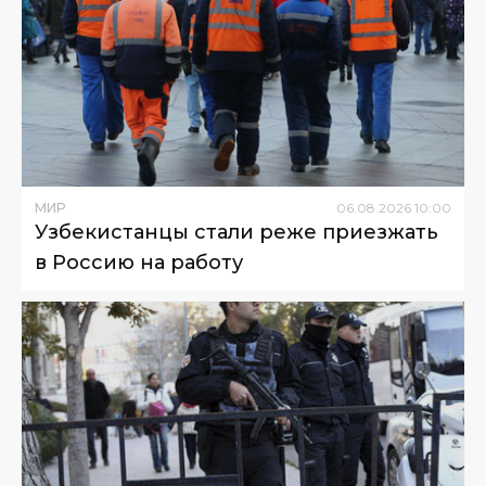
МИР
06
.
08
.
2026
10
:
00
Узбекистанцы стали реже приезжать
в Россию на работу