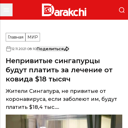
Главная
МИР
Поделиться
12
.
11
.
2021
08
:
10
Непривитые сингапурцы
будут платить за лечение от
ковида $18 тысяч
Жители Сингапура, не привитые от
коронавируса, если заболеют им, будут
платить $18,4 тыс....