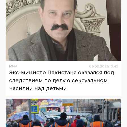
МИР
06
.
08
.
2026
10
:
45
Экс-министр Пакистана оказался под
следствием по делу о сексуальном
насилии над детьми