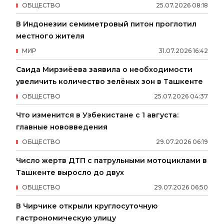
ОБЩЕСТВО
25
.
07
.
2026
08
:
18
В Индонезии семиметровый питон проглотил
местного жителя
МИР
31
.
07
.
2026
16
:
42
Саида Мирзиёева заявила о необходимости
увеличить количество зелёных зон в Ташкенте
ОБЩЕСТВО
25
.
07
.
2026
04
:
37
Что изменится в Узбекистане с 1 августа:
главные нововведения
ОБЩЕСТВО
29
.
07
.
2026
06
:
19
Число жертв ДТП с патрульными мотоциклами в
Ташкенте выросло до двух
ОБЩЕСТВО
29
.
07
.
2026
06
:
50
В Чирчике открыли круглосуточную
гастрономическую улицу