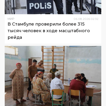
МИР
06
.
08
.
2026
02
:
32
В Стамбуле проверили более 315
тысяч человек в ходе масштабного
рейда