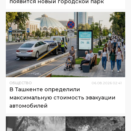
появится новый городской парк
ОБЩЕСТВО
06
.
08
.
2026
02
:
41
В Ташкенте определили
максимальную стоимость эвакуации
автомобилей