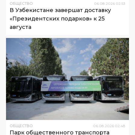
ОБЩЕСТВО
06
.
08
.
2026
02
:
53
В Узбекистане завершат доставку
«Президентских подарков» к 25
августа
ОБЩЕСТВО
06
.
08
.
2026
02
:
48
Парк общественного транспорта