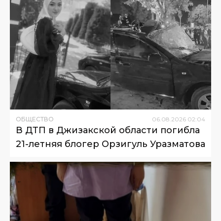
ОБЩЕСТВО
06
.
08
.
2026
02
:
04
В ДТП в Джизакской области погибла
21-летняя блогер Орзигуль Уразматова