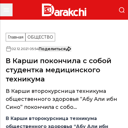
Главная
ОБЩЕСТВО
Поделиться
02
.
12
.
2021
05
:
54
В Карши покончила с собой
студентка медицинского
техникума
В Карши второкурсница техникума
общественного здоровья “Абу Али ибн
Сино” покончила с собо...
В Карши второкурсница техникума
общественного здоровья “Абу Али ибн