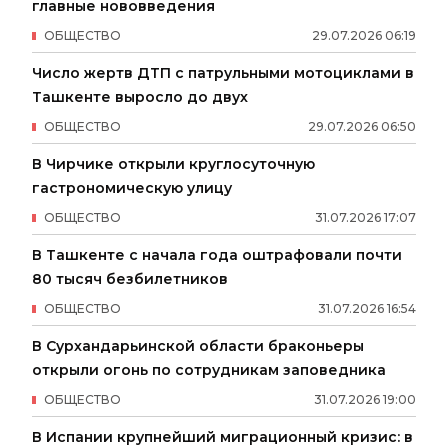
главные нововведения
ОБЩЕСТВО
29
.
07
.
2026
06
:
19
Число жертв ДТП с патрульными мотоциклами в
Ташкенте выросло до двух
ОБЩЕСТВО
29
.
07
.
2026
06
:
50
В Чирчике открыли круглосуточную
гастрономическую улицу
ОБЩЕСТВО
31
.
07
.
2026
17
:
07
В Ташкенте с начала года оштрафовали почти
80 тысяч безбилетников
ОБЩЕСТВО
31
.
07
.
2026
16
:
54
В Сурхандарьинской области браконьеры
открыли огонь по сотрудникам заповедника
ОБЩЕСТВО
31
.
07
.
2026
19
:
00
В Испании крупнейший миграционный кризис: в