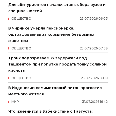
Для абитуриентов начался этап выбора вузов и
специальностей
ОБЩЕСТВО
25
.
07
.
2026
06
:
03
В Чирчике умерла пенсионерка,
оштрафованная за кормление бездомных
животных
ОБЩЕСТВО
25
.
07
.
2026
07
:
39
Троих подозреваемых задержали под
Ташкентом при попытке продать тонну соляной
кислоты
ОБЩЕСТВО
25
.
07
.
2026
08
:
18
В Индонезии семиметровый питон проглотил
местного жителя
МИР
31
.
07
.
2026
16
:
42
Что изменится в Узбекистане с 1 августа: