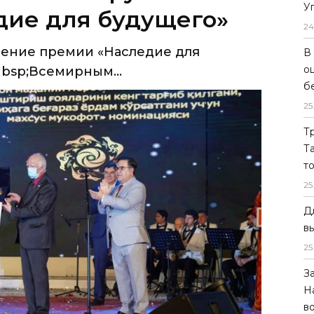
У
дие для будущего»
24
чение премии «Наследие для
В
о
bsp;Всемирным...
б
25
Т
Т
т
25
Д
в
25
З
Н
в