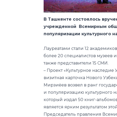
В Ташкенте состоялось вруче
учрежденной Всемирным обще
популяризации культурного н
Лауреатами стали 12 академиков,
более 20 специалистов музеев и
также представители 15 СМИ.
– Проект «Культурное наследие У
визитная карточка Нового Узбек
Мирзиёев возвел в ранг госуда
и популяризацию культурного на
который издал 50 книг-альбомов
является ярким результатом этой
Председатель правления Всемир