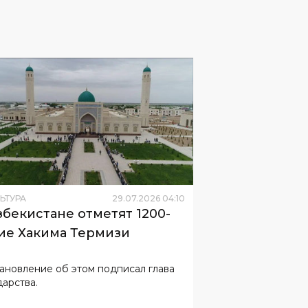
ЬТУРА
29
.
07
.
2026
04
:
10
збекистане отметят 1200-
ие Хакима Термизи
ановление об этом подписал глава
дарства.