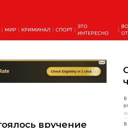
ЭТО
ВО
МИР
КРИМИНАЛ
СПОРТ
ИНТЕРЕСНО
ОТ
В
р
25
тоялось вручение
В