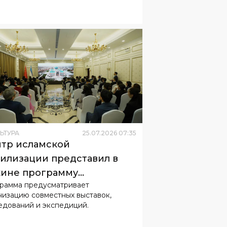
ЬТУРА
25
.
07
.
2026
07
:
35
тр исламской
илизации представил в
ине программу
рамма предусматривает
рудничества с музеями
низацию совместных выставок,
ая
едований и экспедиций.