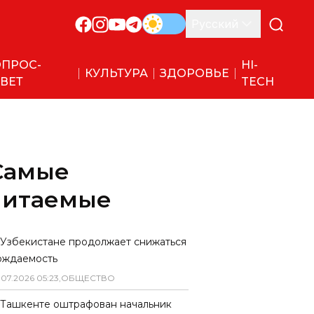
Русский
ПРОС-
HI-
КУЛЬТУРА
ЗДОРОВЬЕ
ВЕТ
TECH
Самые
читаемые
 Узбекистане продолжает снижаться
ождаемость
.
07
.
2026
05
:
23
,
ОБЩЕСТВО
 Ташкенте оштрафован начальник