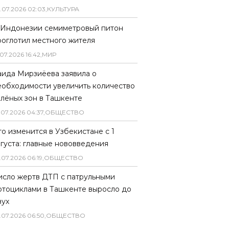
.
07
.
2026
02
:
03
,
КУЛЬТУРА
 Индонезии семиметровый питон
роглотил местного жителя
07
.
2026
16
:
42
,
МИР
аида Мирзиёева заявила о
еобходимости увеличить количество
елёных зон в Ташкенте
.
07
.
2026
04
:
37
,
ОБЩЕСТВО
то изменится в Узбекистане с 1
вгуста: главные нововведения
.
07
.
2026
06
:
19
,
ОБЩЕСТВО
исло жертв ДТП с патрульными
отоциклами в Ташкенте выросло до
вух
.
07
.
2026
06
:
50
,
ОБЩЕСТВО