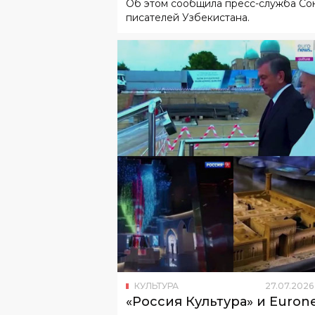
Об этом сообщила пресс-служба Со
году жизни
писателей Узбекистана.
КУЛЬТУРА
27
.
07
.
2026
«Россия Культура» и Euron