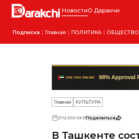
Новости
О Даракчи
Подписка
Главная
ПОЛИТИКА
ОБЩЕСТВО
Главная
КУЛЬТУРА
Поделиться
27
.
12
.
2021
03
:
31
В Ташкенте сос