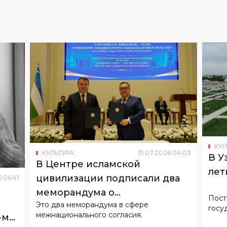
КУЛ
КУЛЬТУРА
31
.
07
.
2026
04
:
03
В У
В Центре исламской
лет
цивилизации подписали два
6
06
:
41
меморандума о
Пост
Это два меморандума в сфере
сотрудничестве
госу
межнационального согласия.
-м