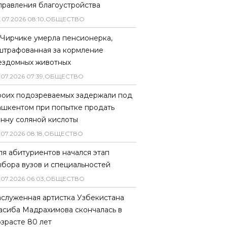
правления благоустройства
.
07
.
2026
08
:
10
,
ОБЩЕСТВО
 Чирчике умерла пенсионерка,
штрафованная за кормление
ездомных животных
.
07
.
2026
07
:
39
,
ОБЩЕСТВО
роих подозреваемых задержали под
ашкентом при попытке продать
онну соляной кислоты
.
07
.
2026
08
:
18
,
ОБЩЕСТВО
ля абитуриентов начался этап
ыбора вузов и специальностей
.
07
.
2026
06
:
03
,
ОБЩЕСТВО
аслуженная артистка Узбекистана
асиба Мадрахимова скончалась в
озрасте 80 лет