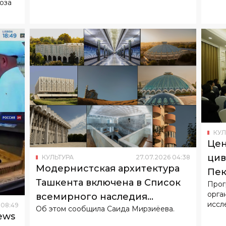
юза
КУЛ
Цен
цив
КУЛЬТУРА
27
.
07
.
2026
04
:
38
Модернистская архитектура
Пек
Ташкента включена в Список
Прог
сот
орга
всемирного наследия
Кит
иссл
08
:
49
Об этом сообщила Саида Мирзиёева.
ЮНЕСКО
ews