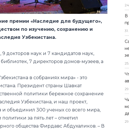
24
В
ние премии «Наследие для будущего»,
п
ством по изучению, сохранению и
31
.
аследия Узбекистана.
С
н
 9 докторов наук и 7 кандидатов наук,
з
 библиотек, 7 директоров домов-музеев, а
25
Ч
збекистана в собраниях мира» - это
а
истана. Президент страны Шавкат
29
рственной политики бережное сохранение
Ч
следия Узбекистана, и наш проект,
м
 и объединил 300 ученых со всего мира,
д
 политики за пять лет – отметил
29
ного общества Фирдавс Абдухаликов. – В