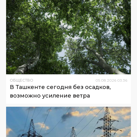
ОБЩЕСТВО
05
.
08
.
2026
03
:
36
В Ташкенте сегодня без осадков,
возможно усиление ветра