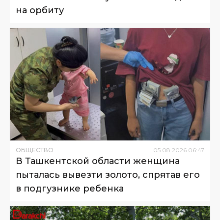
на орбиту
ОБЩЕСТВО
05
.
08
.
2026
06
:
47
В Ташкентской области женщина
пыталась вывезти золото, спрятав его
в подгузнике ребенка