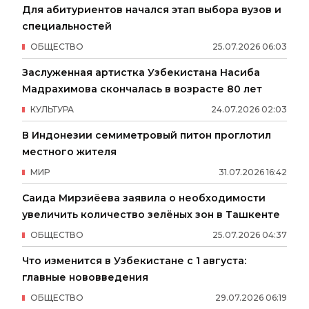
Для абитуриентов начался этап выбора вузов и
специальностей
ОБЩЕСТВО
25
.
07
.
2026
06
:
03
Заслуженная артистка Узбекистана Насиба
Мадрахимова скончалась в возрасте 80 лет
КУЛЬТУРА
24
.
07
.
2026
02
:
03
В Индонезии семиметровый питон проглотил
местного жителя
МИР
31
.
07
.
2026
16
:
42
Саида Мирзиёева заявила о необходимости
увеличить количество зелёных зон в Ташкенте
ОБЩЕСТВО
25
.
07
.
2026
04
:
37
Что изменится в Узбекистане с 1 августа:
главные нововведения
ОБЩЕСТВО
29
.
07
.
2026
06
:
19