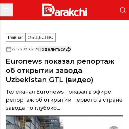
Главная
ОБЩЕСТВО
Поделиться
29
.
12
.
2021
09
:
57
Euronews показал репортаж
об открытии завода
Uzbekistan GTL (видео)
Телеканал Euronews показал в эфире
репортаж об открытии первого в стране
завода по глубоко...