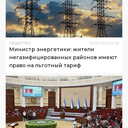
ОБЩЕСТВО
05
.
08
.
2026
02
:
56
Министр энергетики: жители
негазифицированных районов имеют
право на льготный тариф