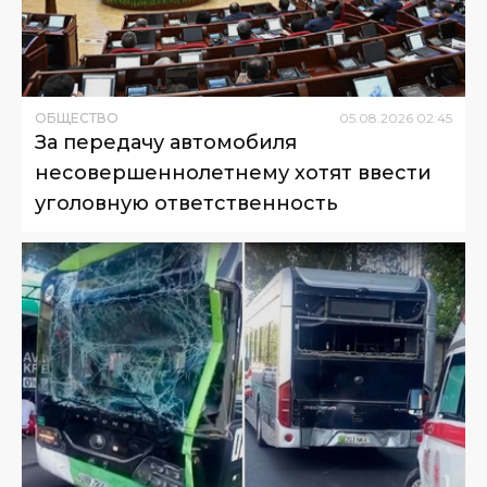
ОБЩЕСТВО
05
.
08
.
2026
02
:
45
За передачу автомобиля
несовершеннолетнему хотят ввести
уголовную ответственность