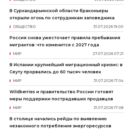
В Сурхандарьинской области браконьеры
открыли огонь по сотрудникам заповедника
ОБЩЕСТВО
31
.
07
.
2026
19
:
00
Россия снова ужесточает правила пребывания
мигрантов: что изменится с 2027 года
МИР
27
.
07
.
2026
07
:
21
В Испании крупнейший миграционный кризис: в
Сеуту прорвались до 60 тысяч человек
МИР
31
.
07
.
2026
17
:
04
Wildberries и правительство России готовят
меры поддержки пострадавших продавцов
МИР
31
.
07
.
2026
17
:
08
В столице начались рейды по выявлению
незаконного потребления энергоресурсов