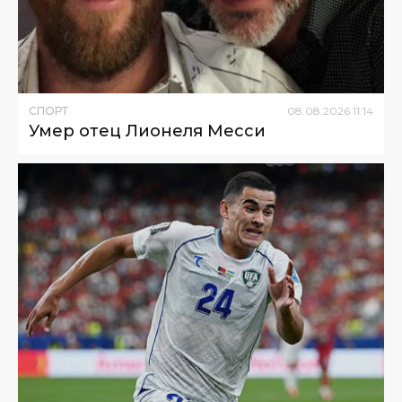
СПОРТ
08
.
08
.
2026
11
:
14
Умер отец Лионеля Месси