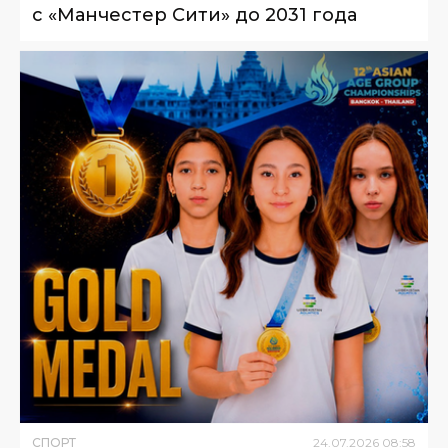
с «Манчестер Сити» до 2031 года
СПОРТ
24
.
07
.
2026
08
:
58