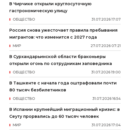
В Чирчике открыли круглосуточную
гастрономическую улицу
ОБЩЕСТВО
31
.
07
.
2026
17
:
07
Россия снова ужесточает правила пребывания
мигрантов: что изменится с 2027 года
МИР
27
.
07
.
2026
07
:
21
В Сурхандарьинской области браконьеры
открыли огонь по сотрудникам заповедника
ОБЩЕСТВО
31
.
07
.
2026
19
:
00
В Ташкенте с начала года оштрафовали почти
80 тысяч безбилетников
ОБЩЕСТВО
31
.
07
.
2026
16
:
54
В Испании крупнейший миграционный кризис: в
Сеуту прорвались до 60 тысяч человек
МИР
31
.
07
.
2026
17
:
04