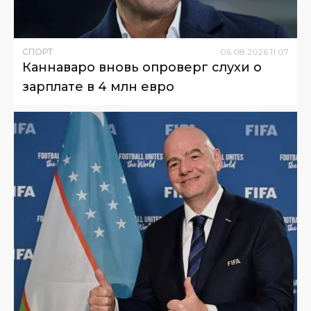
СПОРТ
06
.
08
.
2026
11
:
07
Каннаваро вновь опроверг слухи о
зарплате в 4 млн евро