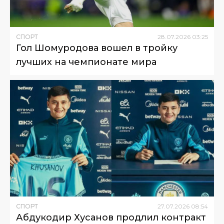
СПОРТ
28
.
07
.
2026
03
:
25
Гол Шомуродова вошел в тройку
лучших на чемпионате мира
СПОРТ
27
.
07
.
2026
08
:
54
Абдукодир Хусанов продлил контракт