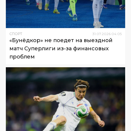
СПОРТ
31
.
07
.
2026
04
:
05
«Бунёдкор» не поедет на выездной
матч Суперлиги из-за финансовых
проблем