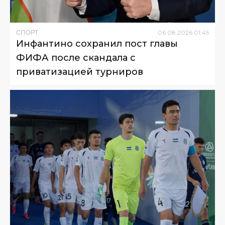
СПОРТ
06
.
08
.
2026
01
:
45
Инфантино сохранил пост главы
ФИФА после скандала с
приватизацией турниров