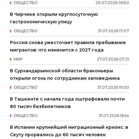
ОБЩЕСТВО
29
.
07
.
2026
06
:
50
В Чирчике открыли круглосуточную
гастрономическую улицу
ОБЩЕСТВО
31
.
07
.
2026
17
:
07
Россия снова ужесточает правила пребывания
мигрантов: что изменится с 2027 года
МИР
27
.
07
.
2026
07
:
21
В Сурхандарьинской области браконьеры
открыли огонь по сотрудникам заповедника
ОБЩЕСТВО
31
.
07
.
2026
19
:
00
В Ташкенте с начала года оштрафовали почти
80 тысяч безбилетников
ОБЩЕСТВО
31
.
07
.
2026
16
:
54
В Испании крупнейший миграционный кризис: в
Сеуту прорвались до 60 тысяч человек