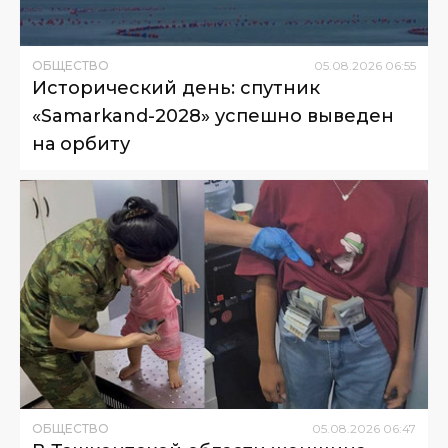
ОБЩЕСТВО
05
.
08
.
2026
06
:
55
Исторический день: спутник
«Samarkand-2028» успешно выведен
на орбиту
ОБЩЕСТВО
05
.
08
.
2026
06
:
47