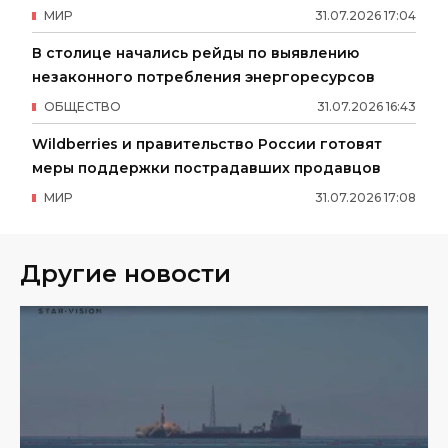
МИР
31
.
07
.
2026
17
:
04
В столице начались рейды по выявлению
незаконного потребления энергоресурсов
ОБЩЕСТВО
31
.
07
.
2026
16
:
43
Wildberries и правительство России готовят
меры поддержки пострадавших продавцов
МИР
31
.
07
.
2026
17
:
08
Другие новости