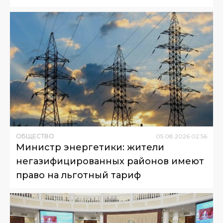
ОБЩЕСТВО
05
.
08
.
2026
02
:
56
Министр энергетики: жители
негазифицированных районов имеют
право на льготный тариф