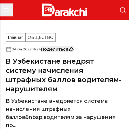
Главная
ОБЩЕСТВО
Поделиться
04
.
04
.
2022
16
:
24
В Узбекистане внедрят
систему начисления
штрафных баллов водителям-
нарушителям
В Узбекистане внедряется система
начисления штрафных
баллов&nbsp;водителям за нарушения
пр...