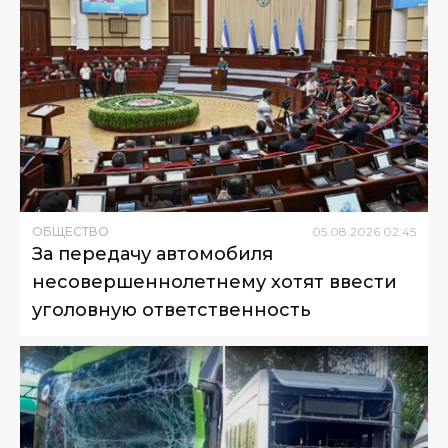
ОБЩЕСТВО
05
.
08
.
2026
02
:
45
За передачу автомобиля
несовершеннолетнему хотят ввести
уголовную ответственность