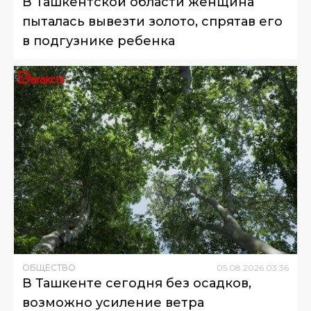
В Ташкентской области женщина
пыталась вывезти золото, спрятав его
в подгузнике ребенка
ОБЩЕСТВО
05
.
08
.
2026
03
:
36
В Ташкенте сегодня без осадков,
возможно усиление ветра