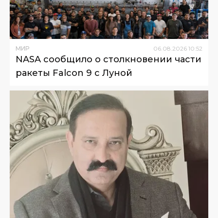
МИР
06
.
08
.
2026
10
:
52
NASA сообщило о столкновении части
ракеты Falcon 9 с Луной