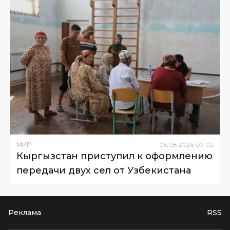
МИР
05
.
08
.
2026
07
:
02
Кыргызстан приступил к оформлению
передачи двух сел от Узбекистана
Реклама
RSS