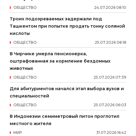
ОБЩЕСТВО
24
.
07
.
2026
08
:
10
Троих подозреваемых задержали под
Ташкентом при попытке продать тонну соляной
кислоты
ОБЩЕСТВО
25
.
07
.
2026
08
:
18
В Чирчике умерла пенсионерка,
оштрафованная за кормление бездомных
животных
ОБЩЕСТВО
25
.
07
.
2026
07
:
39
Для абитуриентов начался этап выбора вузов и
специальностей
ОБЩЕСТВО
25
.
07
.
2026
06
:
03
В Индонезии семиметровый питон проглотил
местного жителя
МИР
31
.
07
.
2026
16
:
42