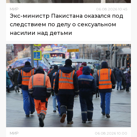
МИР
06
.
08
.
2026
10
:
45
Экс-министр Пакистана оказался под
следствием по делу о сексуальном
насилии над детьми
МИР
06
.
08
.
2026
10
:
00