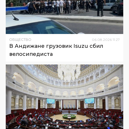
ОБЩЕСТВО
06
.
08
.
2026
11
:
27
В Андижане грузовик Isuzu сбил
велосипедиста