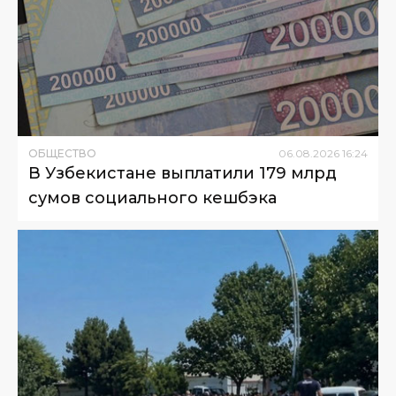
ОБЩЕСТВО
06
.
08
.
2026
16
:
24
В Узбекистане выплатили 179 млрд
сумов социального кешбэка