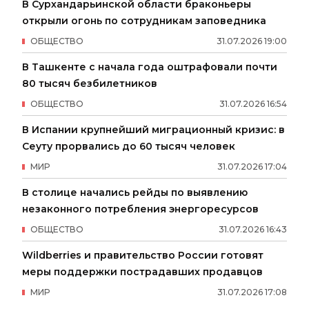
В Сурхандарьинской области браконьеры
открыли огонь по сотрудникам заповедника
ОБЩЕСТВО
31
.
07
.
2026
19
:
00
В Ташкенте с начала года оштрафовали почти
80 тысяч безбилетников
ОБЩЕСТВО
31
.
07
.
2026
16
:
54
В Испании крупнейший миграционный кризис: в
Сеуту прорвались до 60 тысяч человек
МИР
31
.
07
.
2026
17
:
04
В столице начались рейды по выявлению
незаконного потребления энергоресурсов
ОБЩЕСТВО
31
.
07
.
2026
16
:
43
Wildberries и правительство России готовят
меры поддержки пострадавших продавцов
МИР
31
.
07
.
2026
17
:
08