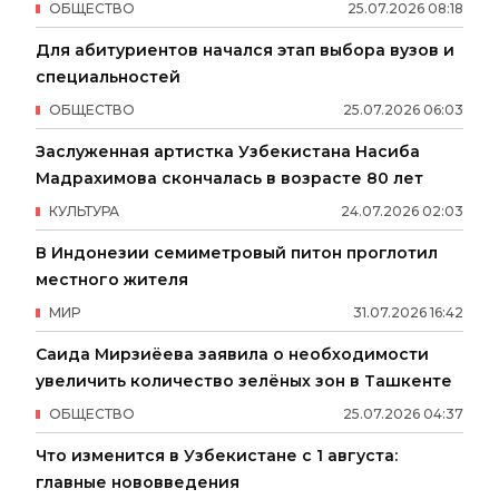
ОБЩЕСТВО
25
.
07
.
2026
08
:
18
Для абитуриентов начался этап выбора вузов и
специальностей
ОБЩЕСТВО
25
.
07
.
2026
06
:
03
Заслуженная артистка Узбекистана Насиба
Мадрахимова скончалась в возрасте 80 лет
КУЛЬТУРА
24
.
07
.
2026
02
:
03
В Индонезии семиметровый питон проглотил
местного жителя
МИР
31
.
07
.
2026
16
:
42
Саида Мирзиёева заявила о необходимости
увеличить количество зелёных зон в Ташкенте
ОБЩЕСТВО
25
.
07
.
2026
04
:
37
Что изменится в Узбекистане с 1 августа:
главные нововведения