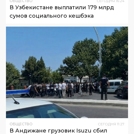
ОБЩЕСТВО
СЕГОДНЯ
16
:
24
В Узбекистане выплатили 179 млрд
сумов социального кешбэка
ОБЩЕСТВО
СЕГОДНЯ
11
:
27
В Андижане грузовик Isuzu сбил