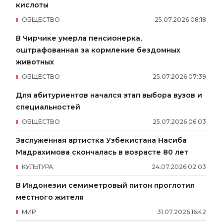
кислоты
ОБЩЕСТВО
25
.
07
.
2026
08
:
18
В Чирчике умерла пенсионерка,
оштрафованная за кормление бездомных
животных
ОБЩЕСТВО
25
.
07
.
2026
07
:
39
Для абитуриентов начался этап выбора вузов и
специальностей
ОБЩЕСТВО
25
.
07
.
2026
06
:
03
Заслуженная артистка Узбекистана Насиба
Мадрахимова скончалась в возрасте 80 лет
КУЛЬТУРА
24
.
07
.
2026
02
:
03
В Индонезии семиметровый питон проглотил
местного жителя
МИР
31
.
07
.
2026
16
:
42