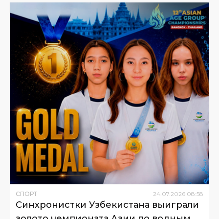
СПОРТ
24
.
07
.
2026
08
:
58
Синхронистки Узбекистана выиграли
золото чемпионата Азии по водным