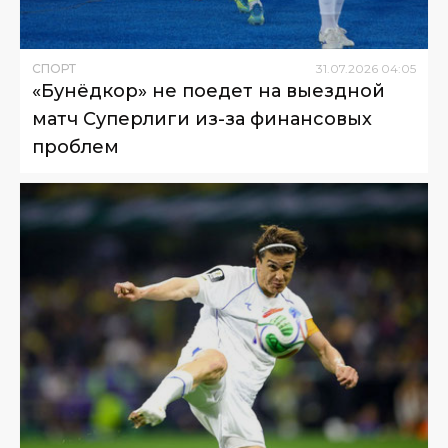
СПОРТ
31
.
07
.
2026
04
:
05
«Бунёдкор» не поедет на выездной
матч Суперлиги из-за финансовых
проблем