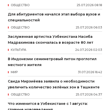
ОБЩЕСТВО
25
.
07
.
2026
08
:
18
Для абитуриентов начался этап выбора вузов и
специальностей
ОБЩЕСТВО
25
.
07
.
2026
06
:
03
Заслуженная артистка Узбекистана Насиба
Мадрахимова скончалась в возрасте 80 лет
КУЛЬТУРА
24
.
07
.
2026
02
:
03
В Индонезии семиметровый питон проглотил
местного жителя
МИР
31
.
07
.
2026
16
:
42
Саида Мирзиёева заявила о необходимости
увеличить количество зелёных зон в Ташкенте
ОБЩЕСТВО
25
.
07
.
2026
04
:
37
Что изменится в Узбекистане с 1 августа:
главные нововведения