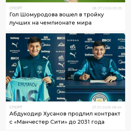
СПОРТ
28
.
07
.
2026
03
:
25
Гол Шомуродова вошел в тройку
лучших на чемпионате мира
СПОРТ
27
.
07
.
2026
08
:
54
Абдукодир Хусанов продлил контракт
с «Манчестер Сити» до 2031 года