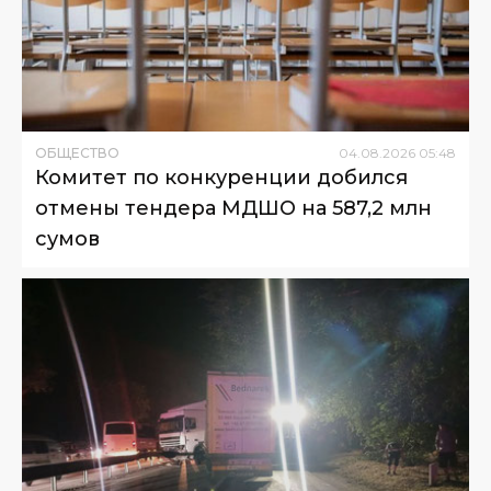
ОБЩЕСТВО
04
.
08
.
2026
05
:
48
Комитет по конкуренции добился
отмены тендера МДШО на 587,2 млн
сумов