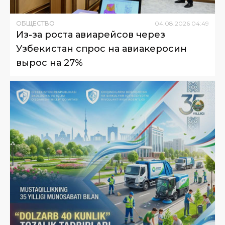
ОБЩЕСТВО
04
.
08
.
2026
04
:
49
Из-за роста авиарейсов через
Узбекистан спрос на авиакеросин
вырос на 27%