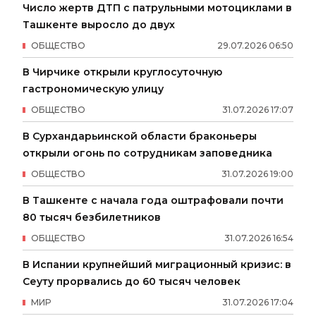
Число жертв ДТП с патрульными мотоциклами в
Ташкенте выросло до двух
ОБЩЕСТВО
29
.
07
.
2026
06
:
50
В Чирчике открыли круглосуточную
гастрономическую улицу
ОБЩЕСТВО
31
.
07
.
2026
17
:
07
В Сурхандарьинской области браконьеры
открыли огонь по сотрудникам заповедника
ОБЩЕСТВО
31
.
07
.
2026
19
:
00
В Ташкенте с начала года оштрафовали почти
80 тысяч безбилетников
ОБЩЕСТВО
31
.
07
.
2026
16
:
54
В Испании крупнейший миграционный кризис: в
Сеуту прорвались до 60 тысяч человек
МИР
31
.
07
.
2026
17
:
04