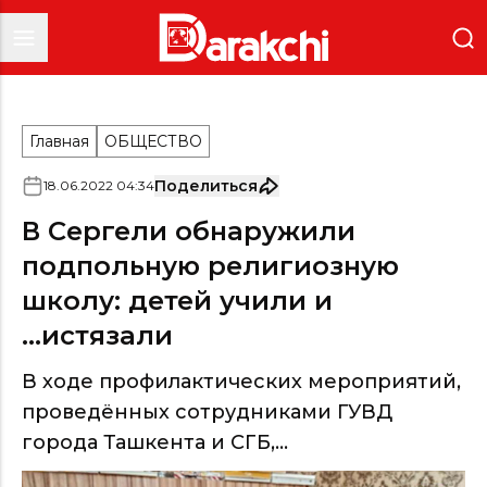
Главная
ОБЩЕСТВО
Поделиться
18
.
06
.
2022
04
:
34
В Сергели обнаружили
подпольную религиозную
школу: детей учили и
...истязали
В ходе профилактических мероприятий,
проведённых сотрудниками ГУВД
города Ташкента и СГБ,...