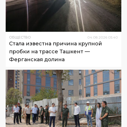
ОБЩЕСТВО
04
.
08
.
2026
05
:
40
Стала известна причина крупной
пробки на трассе Ташкент —
Ферганская долина