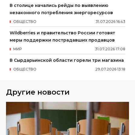
В столице начались рейды по выявлению
незаконного потребления энергоресурсов
ОБЩЕСТВО
31
.
07
.
2026
16
:
43
Wildberries и правительство России готовят
меры поддержки пострадавших продавцов
МИР
31
.
07
.
2026
17
:
08
В Сырдарьинской области горели три магазина
ОБЩЕСТВО
29
.
07
.
2026
13
:
18
Другие новости