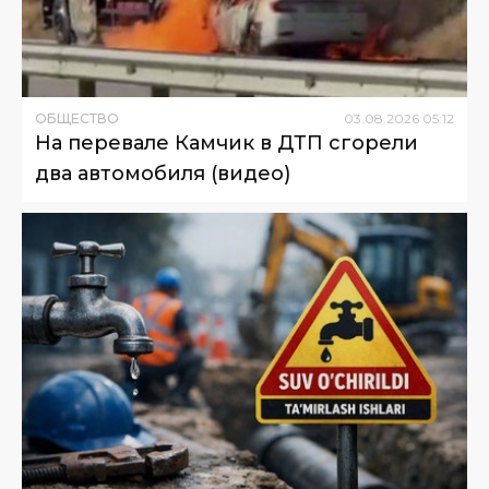
ОБЩЕСТВО
03
.
08
.
2026
05
:
12
На перевале Камчик в ДТП сгорели
два автомобиля (видео)