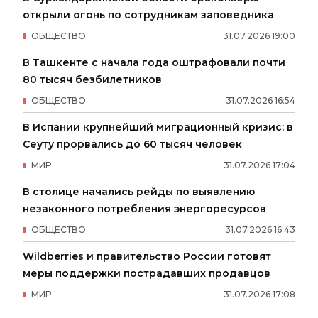
открыли огонь по сотрудникам заповедника
ОБЩЕСТВО
31
.
07
.
2026
19
:
00
В Ташкенте с начала года оштрафовали почти
80 тысяч безбилетников
ОБЩЕСТВО
31
.
07
.
2026
16
:
54
В Испании крупнейший миграционный кризис: в
Сеуту прорвались до 60 тысяч человек
МИР
31
.
07
.
2026
17
:
04
В столице начались рейды по выявлению
незаконного потребления энергоресурсов
ОБЩЕСТВО
31
.
07
.
2026
16
:
43
Wildberries и правительство России готовят
меры поддержки пострадавших продавцов
МИР
31
.
07
.
2026
17
:
08