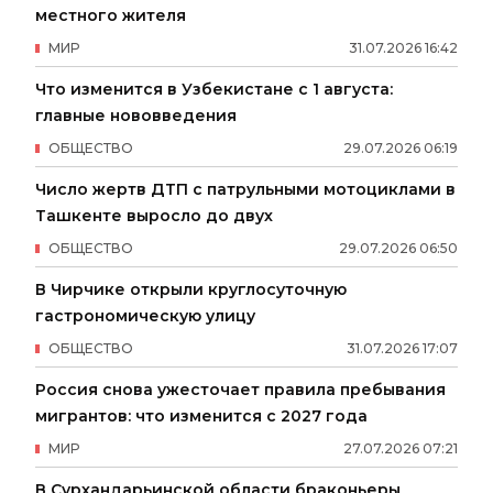
местного жителя
МИР
31
.
07
.
2026
16
:
42
Что изменится в Узбекистане с 1 августа:
главные нововведения
ОБЩЕСТВО
29
.
07
.
2026
06
:
19
Число жертв ДТП с патрульными мотоциклами в
Ташкенте выросло до двух
ОБЩЕСТВО
29
.
07
.
2026
06
:
50
В Чирчике открыли круглосуточную
гастрономическую улицу
ОБЩЕСТВО
31
.
07
.
2026
17
:
07
Россия снова ужесточает правила пребывания
мигрантов: что изменится с 2027 года
МИР
27
.
07
.
2026
07
:
21
В Сурхандарьинской области браконьеры