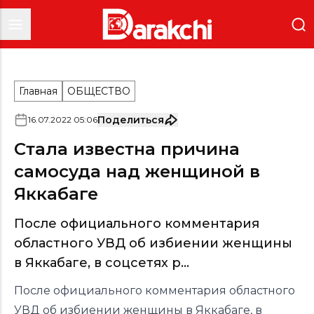
Главная
ОБЩЕСТВО
Поделиться
16
.
07
.
2022
05
:
06
Стала известна причина
самосуда над женщиной в
Яккабаге
После официального комментария
областного УВД об избиении женщины
в Яккабаге, в соцсетях р...
После официального комментария областного
УВД об избиении женщины в Яккабаге, в