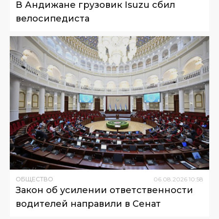
В Андижане грузовик Isuzu сбил
велосипедиста
ОБЩЕСТВО
06
.
08
.
2026
10
:
58
Закон об усилении ответственности
водителей направили в Сенат