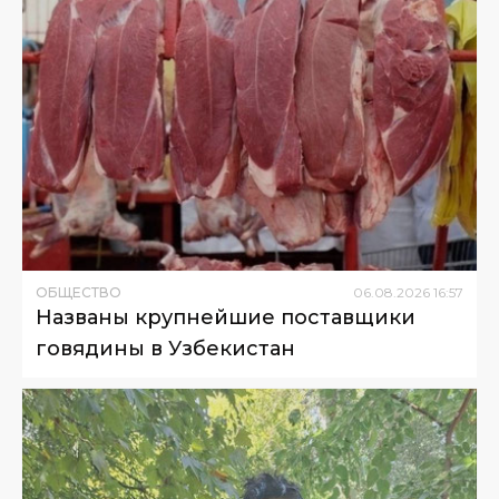
ОБЩЕСТВО
06
.
08
.
2026
16
:
57
Названы крупнейшие поставщики
говядины в Узбекистан