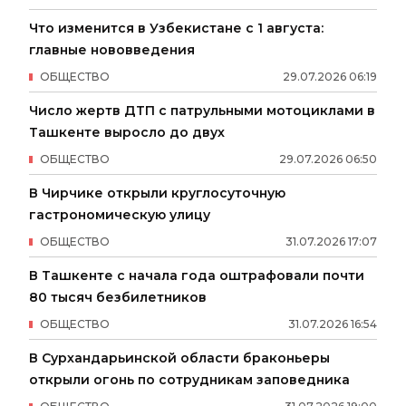
Что изменится в Узбекистане с 1 августа:
главные нововведения
ОБЩЕСТВО
29
.
07
.
2026
06
:
19
Число жертв ДТП с патрульными мотоциклами в
Ташкенте выросло до двух
ОБЩЕСТВО
29
.
07
.
2026
06
:
50
В Чирчике открыли круглосуточную
гастрономическую улицу
ОБЩЕСТВО
31
.
07
.
2026
17
:
07
В Ташкенте с начала года оштрафовали почти
80 тысяч безбилетников
ОБЩЕСТВО
31
.
07
.
2026
16
:
54
В Сурхандарьинской области браконьеры
открыли огонь по сотрудникам заповедника