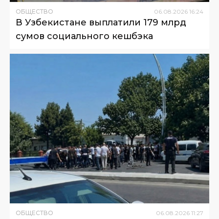
ОБЩЕСТВО
06
.
08
.
2026
16
:
24
В Узбекистане выплатили 179 млрд
сумов социального кешбэка
ОБЩЕСТВО
06
.
08
.
2026
11
:
27