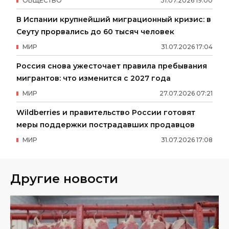
ОБЩЕСТВО
31
.
07
.
2026
19
:
00
В Испании крупнейший миграционный кризис: в
Сеуту прорвались до 60 тысяч человек
МИР
31
.
07
.
2026
17
:
04
Россия снова ужесточает правила пребывания
мигрантов: что изменится с 2027 года
МИР
27
.
07
.
2026
07
:
21
Wildberries и правительство России готовят
меры поддержки пострадавших продавцов
МИР
31
.
07
.
2026
17
:
08
Другие новости