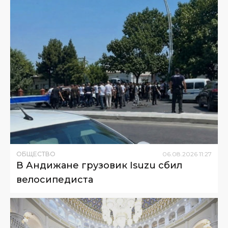
ОБЩЕСТВО
06
.
08
.
2026
11
:
27
В Андижане грузовик Isuzu сбил
велосипедиста