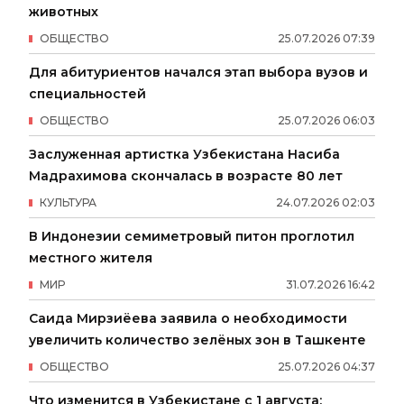
животных
ОБЩЕСТВО
25
.
07
.
2026
07
:
39
Для абитуриентов начался этап выбора вузов и
специальностей
ОБЩЕСТВО
25
.
07
.
2026
06
:
03
Заслуженная артистка Узбекистана Насиба
Мадрахимова скончалась в возрасте 80 лет
КУЛЬТУРА
24
.
07
.
2026
02
:
03
В Индонезии семиметровый питон проглотил
местного жителя
МИР
31
.
07
.
2026
16
:
42
Саида Мирзиёева заявила о необходимости
увеличить количество зелёных зон в Ташкенте
ОБЩЕСТВО
25
.
07
.
2026
04
:
37
Что изменится в Узбекистане с 1 августа: