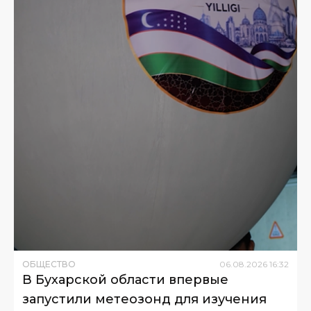
ОБЩЕСТВО
06
.
08
.
2026
16
:
32
В Бухарской области впервые
запустили метеозонд для изучения