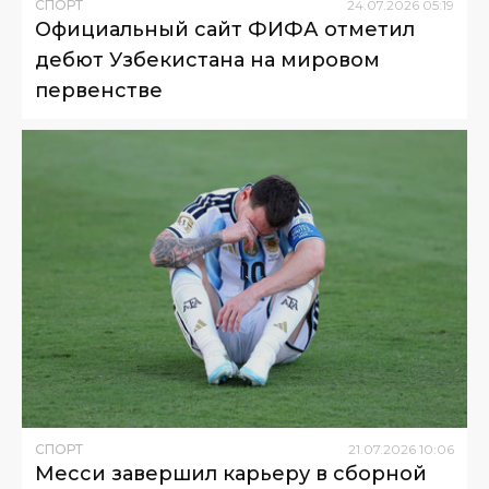
СПОРТ
24
.
07
.
2026
05
:
19
Официальный сайт ФИФА отметил
дебют Узбекистана на мировом
первенстве
СПОРТ
21
.
07
.
2026
10
:
06
Месси завершил карьеру в сборной