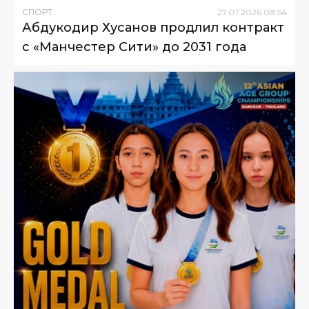
СПОРТ
27
.
07
.
2026
08
:
54
Абдукодир Хусанов продлил контракт
с «Манчестер Сити» до 2031 года