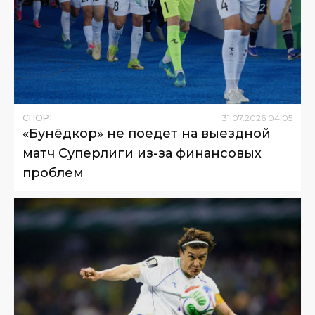
СПОРТ
31
.
07
.
2026
04
:
05
«Бунёдкор» не поедет на выездной
матч Суперлиги из-за финансовых
проблем