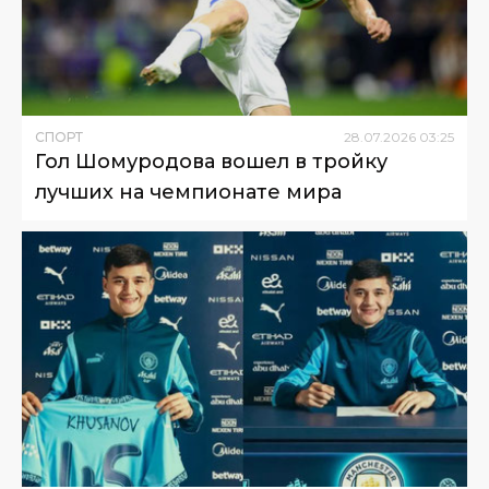
СПОРТ
28
.
07
.
2026
03
:
25
Гол Шомуродова вошел в тройку
лучших на чемпионате мира