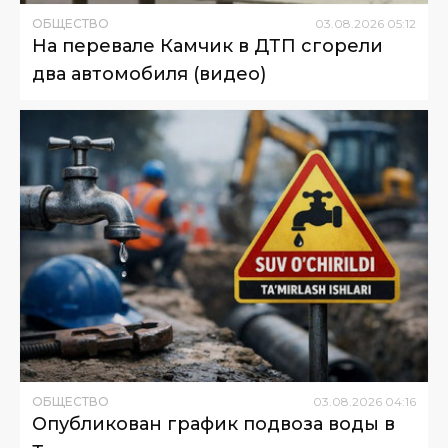
ОБЩЕСТВО
03
.
08
.
2026
05
:
12
На перевале Камчик в ДТП сгорели
два автомобиля (видео)
ОБЩЕСТВО
03
.
08
.
2026
04
:
16
Опубликован график подвоза воды в