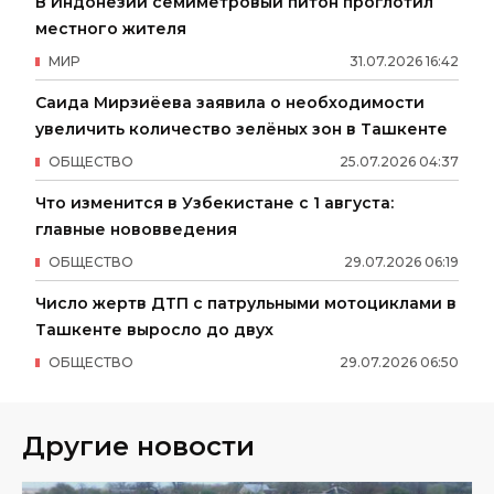
В Индонезии семиметровый питон проглотил
местного жителя
МИР
31
.
07
.
2026
16
:
42
Саида Мирзиёева заявила о необходимости
увеличить количество зелёных зон в Ташкенте
ОБЩЕСТВО
25
.
07
.
2026
04
:
37
Что изменится в Узбекистане с 1 августа:
главные нововведения
ОБЩЕСТВО
29
.
07
.
2026
06
:
19
Число жертв ДТП с патрульными мотоциклами в
Ташкенте выросло до двух
ОБЩЕСТВО
29
.
07
.
2026
06
:
50
Другие новости