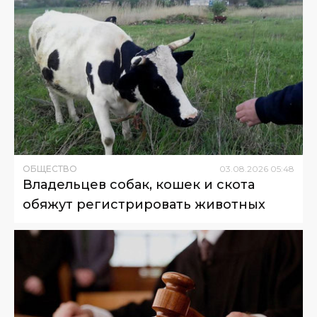
ОБЩЕСТВО
03
.
08
.
2026
05
:
48
Владельцев собак, кошек и скота
обяжут регистрировать животных