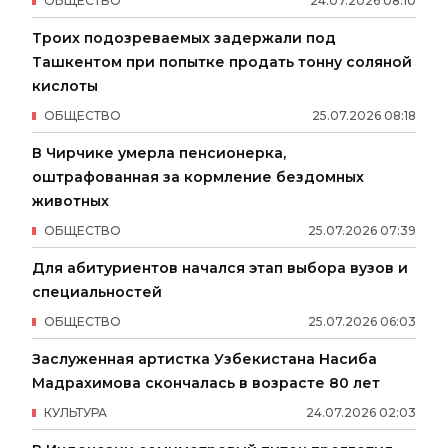
ОБЩЕСТВО
24
.
07
.
2026
08
:
10
Троих подозреваемых задержали под
Ташкентом при попытке продать тонну соляной
кислоты
ОБЩЕСТВО
25
.
07
.
2026
08
:
18
В Чирчике умерла пенсионерка,
оштрафованная за кормление бездомных
животных
ОБЩЕСТВО
25
.
07
.
2026
07
:
39
Для абитуриентов начался этап выбора вузов и
специальностей
ОБЩЕСТВО
25
.
07
.
2026
06
:
03
Заслуженная артистка Узбекистана Насиба
Мадрахимова скончалась в возрасте 80 лет
КУЛЬТУРА
24
.
07
.
2026
02
:
03