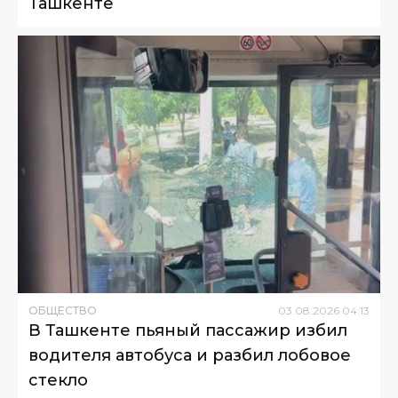
Ташкенте
ОБЩЕСТВО
03
.
08
.
2026
04
:
13
В Ташкенте пьяный пассажир избил
водителя автобуса и разбил лобовое
стекло