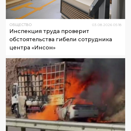
ОБЩЕСТВО
03
.
08
.
2026
05
:
18
Инспекция труда проверит
обстоятельства гибели сотрудника
центра «Инсон»