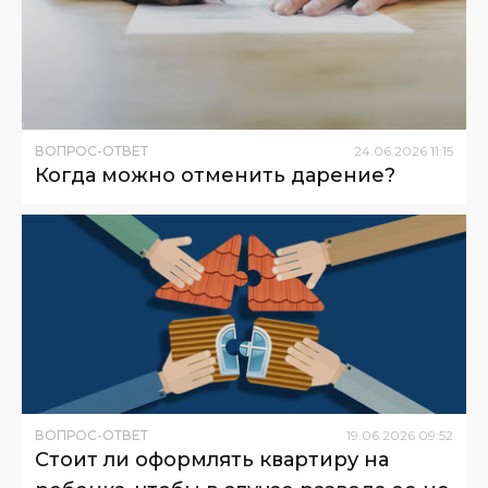
ВОПРОС-ОТВЕТ
24
.
06
.
2026
11
:
15
Когда можно отменить дарение?
ВОПРОС-ОТВЕТ
19
.
06
.
2026
09
:
52
Стоит ли оформлять квартиру на