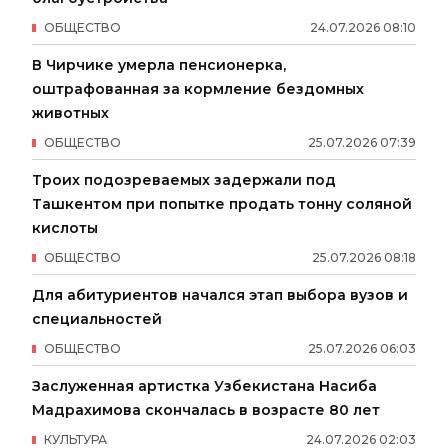
ОБЩЕСТВО
24
.
07
.
2026
08
:
10
В Чирчике умерла пенсионерка,
оштрафованная за кормление бездомных
животных
ОБЩЕСТВО
25
.
07
.
2026
07
:
39
Троих подозреваемых задержали под
Ташкентом при попытке продать тонну соляной
кислоты
ОБЩЕСТВО
25
.
07
.
2026
08
:
18
Для абитуриентов начался этап выбора вузов и
специальностей
ОБЩЕСТВО
25
.
07
.
2026
06
:
03
Заслуженная артистка Узбекистана Насиба
Мадрахимова скончалась в возрасте 80 лет
КУЛЬТУРА
24
.
07
.
2026
02
:
03