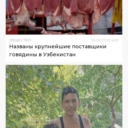
ОБЩЕСТВО
06
.
08
.
2026
16
:
57
Названы крупнейшие поставщики
говядины в Узбекистан