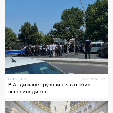
ОБЩЕСТВО
06
.
08
.
2026
11
:
27
В Андижане грузовик Isuzu сбил
велосипедиста