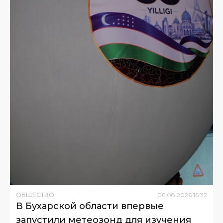
ОБЩЕСТВО
06
.
08
.
2026
16
:
32
В Бухарской области впервые
запустили метеозонд для изучения