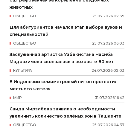
оштрафованная за кормление бездомных
животных
ОБЩЕСТВО
25
.
07
.
2026
07
:
39
Для абитуриентов начался этап выбора вузов и
специальностей
ОБЩЕСТВО
25
.
07
.
2026
06
:
03
Заслуженная артистка Узбекистана Насиба
Мадрахимова скончалась в возрасте 80 лет
КУЛЬТУРА
24
.
07
.
2026
02
:
03
В Индонезии семиметровый питон проглотил
местного жителя
МИР
31
.
07
.
2026
16
:
42
Саида Мирзиёева заявила о необходимости
увеличить количество зелёных зон в Ташкенте
ОБЩЕСТВО
25
.
07
.
2026
04
:
37