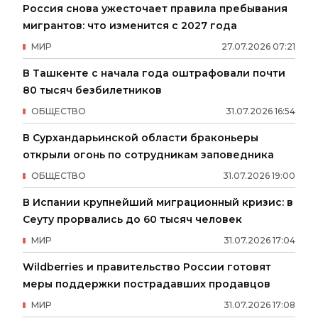
Россия снова ужесточает правила пребывания
мигрантов: что изменится с 2027 года
МИР
27
.
07
.
2026
07
:
21
В Ташкенте с начала года оштрафовали почти
80 тысяч безбилетников
ОБЩЕСТВО
31
.
07
.
2026
16
:
54
В Сурхандарьинской области браконьеры
открыли огонь по сотрудникам заповедника
ОБЩЕСТВО
31
.
07
.
2026
19
:
00
В Испании крупнейший миграционный кризис: в
Сеуту прорвались до 60 тысяч человек
МИР
31
.
07
.
2026
17
:
04
Wildberries и правительство России готовят
меры поддержки пострадавших продавцов
МИР
31
.
07
.
2026
17
:
08