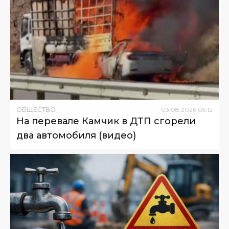
ОБЩЕСТВО
03
.
08
.
2026
05
:
12
На перевале Камчик в ДТП сгорели
два автомобиля (видео)