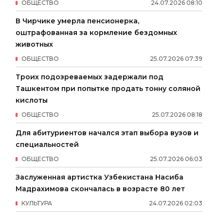
ОБЩЕСТВО
24
.
07
.
2026
08
:
10
В Чирчике умерла пенсионерка,
оштрафованная за кормление бездомных
животных
ОБЩЕСТВО
25
.
07
.
2026
07
:
39
Троих подозреваемых задержали под
Ташкентом при попытке продать тонну соляной
кислоты
ОБЩЕСТВО
25
.
07
.
2026
08
:
18
Для абитуриентов начался этап выбора вузов и
специальностей
ОБЩЕСТВО
25
.
07
.
2026
06
:
03
Заслуженная артистка Узбекистана Насиба
Мадрахимова скончалась в возрасте 80 лет
КУЛЬТУРА
24
.
07
.
2026
02
:
03