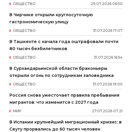
ОБЩЕСТВО
29
.
07
.
2026
06
:
50
В Чирчике открыли круглосуточную
гастрономическую улицу
ОБЩЕСТВО
31
.
07
.
2026
17
:
07
В Ташкенте с начала года оштрафовали почти
80 тысяч безбилетников
ОБЩЕСТВО
31
.
07
.
2026
16
:
54
В Сурхандарьинской области браконьеры
открыли огонь по сотрудникам заповедника
ОБЩЕСТВО
31
.
07
.
2026
19
:
00
Россия снова ужесточает правила пребывания
мигрантов: что изменится с 2027 года
МИР
27
.
07
.
2026
07
:
21
В Испании крупнейший миграционный кризис: в
Сеуту прорвались до 60 тысяч человек