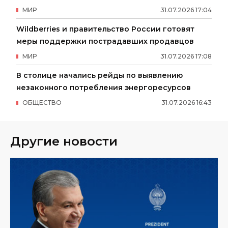
МИР
31
.
07
.
2026
17
:
04
Wildberries и правительство России готовят
меры поддержки пострадавших продавцов
МИР
31
.
07
.
2026
17
:
08
В столице начались рейды по выявлению
незаконного потребления энергоресурсов
ОБЩЕСТВО
31
.
07
.
2026
16
:
43
Другие новости