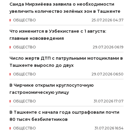
Саида Мирзиёева заявила о необходимости
увеличить количество зелёных зон в Ташкенте
ОБЩЕСТВО
25
.
07
.
2026
04
:
37
Что изменится в Узбекистане с 1 августа:
главные нововведения
ОБЩЕСТВО
29
.
07
.
2026
06
:
19
Число жертв ДТП с патрульными мотоциклами в
Ташкенте выросло до двух
ОБЩЕСТВО
29
.
07
.
2026
06
:
50
В Чирчике открыли круглосуточную
гастрономическую улицу
ОБЩЕСТВО
31
.
07
.
2026
17
:
07
В Ташкенте с начала года оштрафовали почти
80 тысяч безбилетников
ОБЩЕСТВО
31
.
07
.
2026
16
:
54