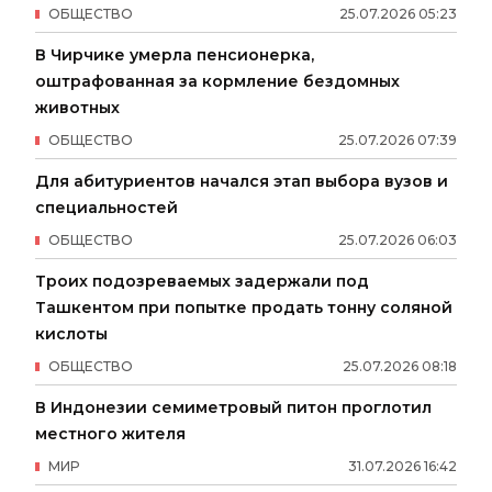
ОБЩЕСТВО
25
.
07
.
2026
05
:
23
В Чирчике умерла пенсионерка,
оштрафованная за кормление бездомных
животных
ОБЩЕСТВО
25
.
07
.
2026
07
:
39
Для абитуриентов начался этап выбора вузов и
специальностей
ОБЩЕСТВО
25
.
07
.
2026
06
:
03
Троих подозреваемых задержали под
Ташкентом при попытке продать тонну соляной
кислоты
ОБЩЕСТВО
25
.
07
.
2026
08
:
18
В Индонезии семиметровый питон проглотил
местного жителя
МИР
31
.
07
.
2026
16
:
42