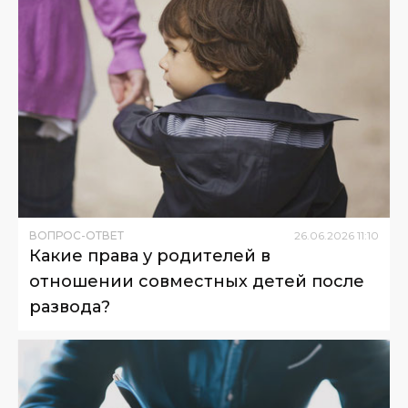
ВОПРОС-ОТВЕТ
26
.
06
.
2026
11
:
10
Какие права у родителей в
отношении совместных детей после
развода?