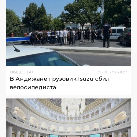
ОБЩЕСТВО
06
.
08
.
2026
11
:
27
В Андижане грузовик Isuzu сбил
велосипедиста