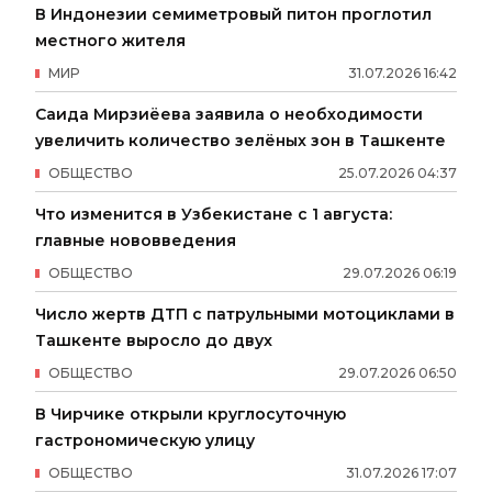
В Индонезии семиметровый питон проглотил
местного жителя
МИР
31
.
07
.
2026
16
:
42
Саида Мирзиёева заявила о необходимости
увеличить количество зелёных зон в Ташкенте
ОБЩЕСТВО
25
.
07
.
2026
04
:
37
Что изменится в Узбекистане с 1 августа:
главные нововведения
ОБЩЕСТВО
29
.
07
.
2026
06
:
19
Число жертв ДТП с патрульными мотоциклами в
Ташкенте выросло до двух
ОБЩЕСТВО
29
.
07
.
2026
06
:
50
В Чирчике открыли круглосуточную
гастрономическую улицу
ОБЩЕСТВО
31
.
07
.
2026
17
:
07