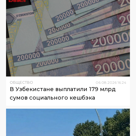
ОБЩЕСТВО
06
.
08
.
2026
16
:
24
В Узбекистане выплатили 179 млрд
сумов социального кешбэка