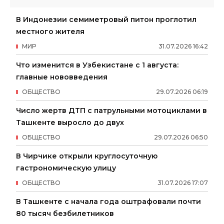
В Индонезии семиметровый питон проглотил
местного жителя
МИР
31
.
07
.
2026
16
:
42
Что изменится в Узбекистане с 1 августа:
главные нововведения
ОБЩЕСТВО
29
.
07
.
2026
06
:
19
Число жертв ДТП с патрульными мотоциклами в
Ташкенте выросло до двух
ОБЩЕСТВО
29
.
07
.
2026
06
:
50
В Чирчике открыли круглосуточную
гастрономическую улицу
ОБЩЕСТВО
31
.
07
.
2026
17
:
07
В Ташкенте с начала года оштрафовали почти
80 тысяч безбилетников