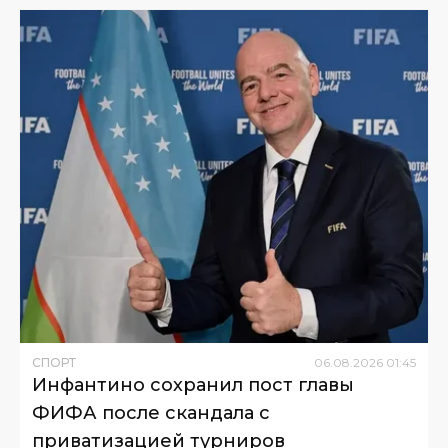
СПОРТ
06
.
08
.
2026
01
:
45
Инфантино сохранил пост главы
ФИФА после скандала с
приватизацией турниров