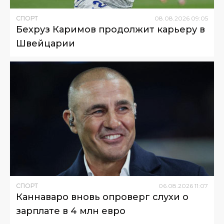
СПОРТ
08
.
08
.
2026
09
:
05
Бехруз Каримов продолжит карьеру в
Швейцарии
СПОРТ
06
.
08
.
2026
11
:
07
Каннаваро вновь опроверг слухи о
зарплате в 4 млн евро