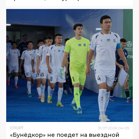
СПОРТ
31
.
07
.
2026
04
:
05
«Бунёдкор» не поедет на выездной