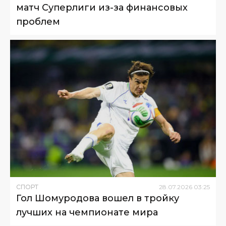
матч Суперлиги из-за финансовых
проблем
СПОРТ
28
.
07
.
2026
03
:
25
Гол Шомуродова вошел в тройку
лучших на чемпионате мира