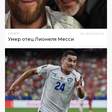
СПОРТ
08
.
08
.
2026
11
:
14
Умер отец Лионеля Месси