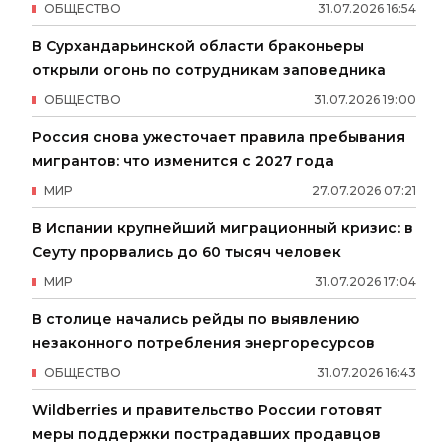
ОБЩЕСТВО
31
.
07
.
2026
16
:
54
В Сурхандарьинской области браконьеры
открыли огонь по сотрудникам заповедника
ОБЩЕСТВО
31
.
07
.
2026
19
:
00
Россия снова ужесточает правила пребывания
мигрантов: что изменится с 2027 года
МИР
27
.
07
.
2026
07
:
21
В Испании крупнейший миграционный кризис: в
Сеуту прорвались до 60 тысяч человек
МИР
31
.
07
.
2026
17
:
04
В столице начались рейды по выявлению
незаконного потребления энергоресурсов
ОБЩЕСТВО
31
.
07
.
2026
16
:
43
Wildberries и правительство России готовят
меры поддержки пострадавших продавцов