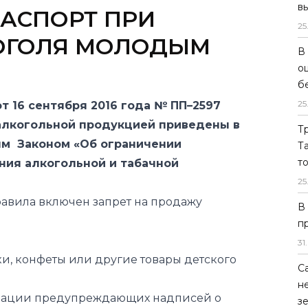
в
25
 16 сентября 2016 года № ПП–2597
В
о
алкогольной продукцией приведены в
б
ым Законом «Об ограничении
25
ния алкогольной и табачной
Т
Правила включен запрет на продажу
Т
т
25
, конфеты или другие товары детского
В
п
лизации предупреждающих надписей о
31
.
цам, не достигшим двадцатилетнего
С
 воздействии алкогольной продукции на
н
з