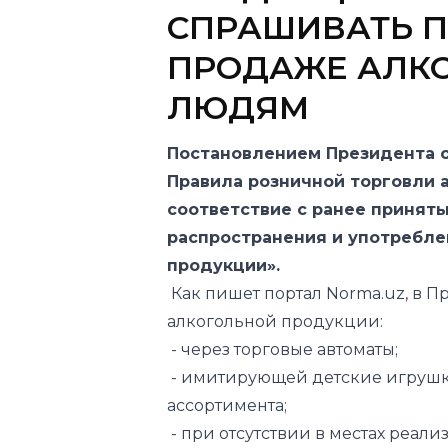
ЛЮДЯМ
Постановлением Президента от
Правила розничной торговли 
соответствие с ранее принят
распространения и употребле
продукции».
Как пишет портал
Norma.uz
, в 
алкогольной продукции:
- через торговые автоматы;
- имитирующей детские игрушки
ассортимента;
- при отсутствии в местах реа
недопущении ее реализации ли
возраста, а также о негативном
здоровье человека;