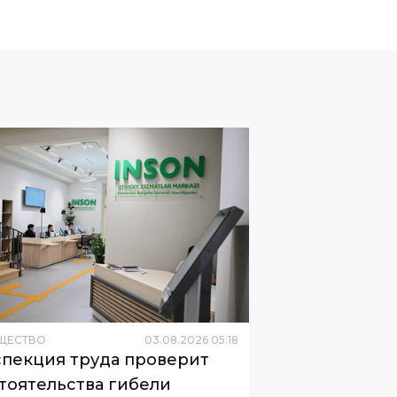
ЩЕСТВО
03
.
08
.
2026
05
:
18
пекция труда проверит
тоятельства гибели
рудника центра «Инсон»
дом для проверки стали сообщения