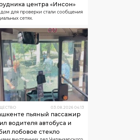
циальных сетях.
ЩЕСТВО
03
.
08
.
2026
04
:
13
ашкенте пьяный пассажир
ил водителя автобуса и
бил лобовое стекло
нами внутренних дел Чиланзарского
на проводится доследственная
ерка.