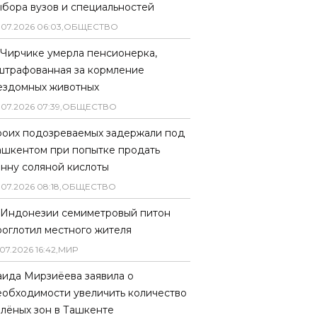
ыбора вузов и специальностей
.
07
.
2026
06
:
03
,
ОБЩЕСТВО
 Чирчике умерла пенсионерка,
штрафованная за кормление
ездомных животных
.
07
.
2026
07
:
39
,
ОБЩЕСТВО
роих подозреваемых задержали под
ашкентом при попытке продать
онну соляной кислоты
.
07
.
2026
08
:
18
,
ОБЩЕСТВО
 Индонезии семиметровый питон
роглотил местного жителя
07
.
2026
16
:
42
,
МИР
аида Мирзиёева заявила о
еобходимости увеличить количество
елёных зон в Ташкенте