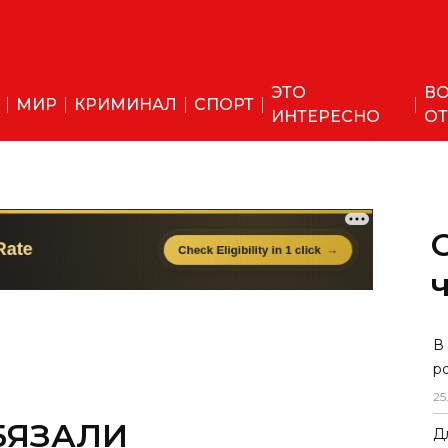
ЭТО
ВО
МИР
КРИМИНАЛ
СПОРТ
ИНТЕРЕСНО
ОТ
БЯЗАЛИ
В
р
АСПОРТ ПРИ
25
ОГОЛЯ МОЛОДЫМ
Д