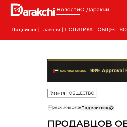
Новости
О Даракчи
Подписка
Главная
ПОЛИТИКА
ОБЩЕСТВО
Главная
ОБЩЕСТВО
Поделиться
26
.
09
.
2016
06
:
38
ПРОДАВЦОВ О
СПРАШИВАТЬ П
ПРОДАЖЕ АЛК