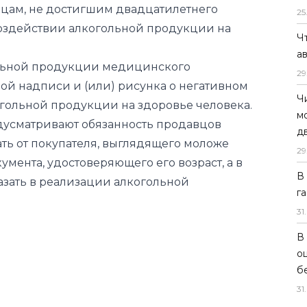
гольной продукции медицинского
25
ой надписи и (или) рисунка о негативном
Ч
гольной продукции на здоровье человека.
а
едусматривают обязанность продавцов
29
ть от покупателя, выглядящего моложе
Ч
умента, удостоверяющего его возраст, а в
м
казать в реализации алкогольной
д
29
В
г
31
.
В
о
б
31
.