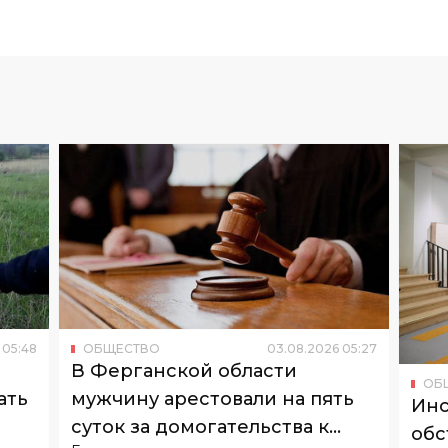
05
:
48
ОБЩЕСТВО
03
.
08
.
2026
05
:
27
В Ферганской области
ОБ
ать
мужчину арестовали на пять
Инс
суток за домогательства к
обс
Его нынешняя жена также привлечена к
бывшей супруге
сот
х.
ответственности за оскорбление
Пово
потерпевшей.