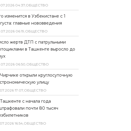
.
07
.
2026
04
:
37
,
ОБЩЕСТВО
то изменится в Узбекистане с 1
вгуста: главные нововведения
.
07
.
2026
06
:
19
,
ОБЩЕСТВО
исло жертв ДТП с патрульными
отоциклами в Ташкенте выросло до
вух
.
07
.
2026
06
:
50
,
ОБЩЕСТВО
 Чирчике открыли круглосуточную
астрономическую улицу
07
.
2026
17
:
07
,
ОБЩЕСТВО
 Ташкенте с начала года
штрафовали почти 80 тысяч
езбилетников
07
.
2026
16
:
54
,
ОБЩЕСТВО