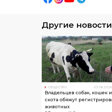
Другие новости
ОБЩЕСТВО
03
.
08
.
2026
Владельцев собак, кошек и
скота обяжут регистриров
животных
С 7 августа в Узбекистане вводят
обязательную регистрацию животны