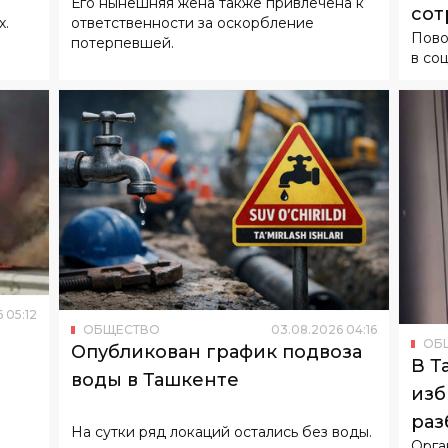
в со
6
05
:
12
ОБЩЕСТВО
03
.
08
.
2026
04
:
16
ОБ
Опубликован график подвоза
В Т
воды в Ташкенте
изб
раз
На сутки ряд локаций остались без воды.
Орга
райо
пров