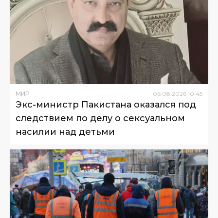
МИР
06
.
08
.
2026
10
:
45
Экс-министр Пакистана оказался под
следствием по делу о сексуальном
насилии над детьми