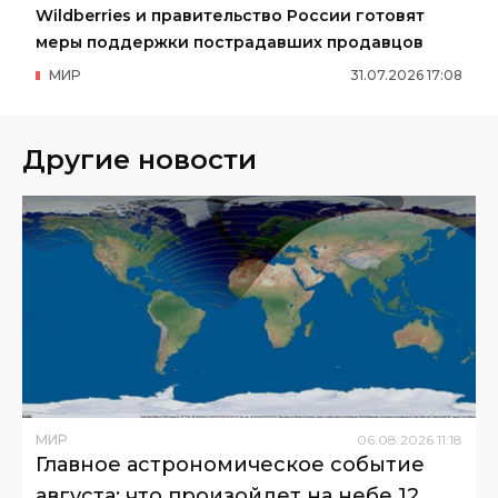
Wildberries и правительство России готовят
меры поддержки пострадавших продавцов
МИР
31
.
07
.
2026
17
:
08
Другие новости
МИР
06
.
08
.
2026
11
:
18
Главное астрономическое событие
августа: что произойдет на небе 12