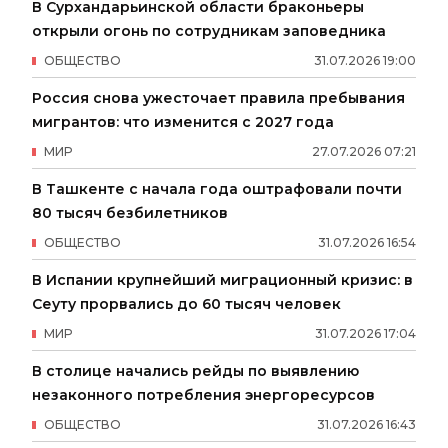
В Сурхандарьинской области браконьеры
открыли огонь по сотрудникам заповедника
ОБЩЕСТВО
31
.
07
.
2026
19
:
00
Россия снова ужесточает правила пребывания
мигрантов: что изменится с 2027 года
МИР
27
.
07
.
2026
07
:
21
В Ташкенте с начала года оштрафовали почти
80 тысяч безбилетников
ОБЩЕСТВО
31
.
07
.
2026
16
:
54
В Испании крупнейший миграционный кризис: в
Сеуту прорвались до 60 тысяч человек
МИР
31
.
07
.
2026
17
:
04
В столице начались рейды по выявлению
незаконного потребления энергоресурсов
ОБЩЕСТВО
31
.
07
.
2026
16
:
43