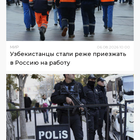
МИР
06
.
08
.
2026
10
:
00
Узбекистанцы стали реже приезжать
в Россию на работу