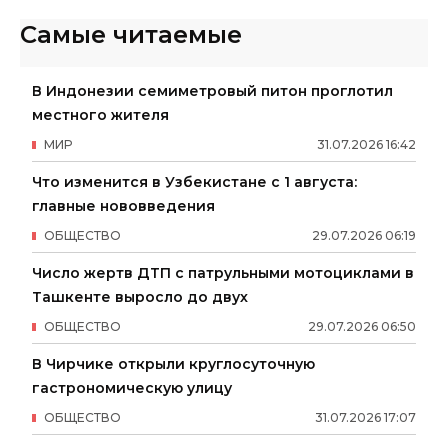
Самые читаемые
В Индонезии семиметровый питон проглотил
местного жителя
МИР
31
.
07
.
2026
16
:
42
Что изменится в Узбекистане с 1 августа:
главные нововведения
ОБЩЕСТВО
29
.
07
.
2026
06
:
19
Число жертв ДТП с патрульными мотоциклами в
Ташкенте выросло до двух
ОБЩЕСТВО
29
.
07
.
2026
06
:
50
В Чирчике открыли круглосуточную
гастрономическую улицу
ОБЩЕСТВО
31
.
07
.
2026
17
:
07