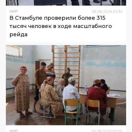
МИР
06
.
08
.
2026
02
:
32
В Стамбуле проверили более 315
тысяч человек в ходе масштабного
рейда
МИР
05
.
08
.
2026
07
:
02