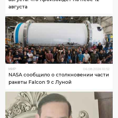
августа
МИР
06
.
08
.
2026
10
:
52
NASA сообщило о столкновении части
ракеты Falcon 9 с Луной