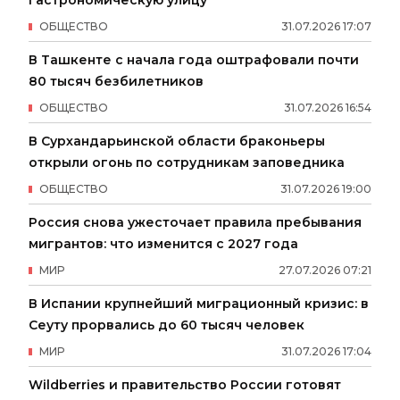
гастрономическую улицу
ОБЩЕСТВО
31
.
07
.
2026
17
:
07
В Ташкенте с начала года оштрафовали почти
80 тысяч безбилетников
ОБЩЕСТВО
31
.
07
.
2026
16
:
54
В Сурхандарьинской области браконьеры
открыли огонь по сотрудникам заповедника
ОБЩЕСТВО
31
.
07
.
2026
19
:
00
Россия снова ужесточает правила пребывания
мигрантов: что изменится с 2027 года
МИР
27
.
07
.
2026
07
:
21
В Испании крупнейший миграционный кризис: в
Сеуту прорвались до 60 тысяч человек
МИР
31
.
07
.
2026
17
:
04
Wildberries и правительство России готовят