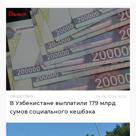
ОБЩЕСТВО
06
.
08
.
2026
16
:
24
В Узбекистане выплатили 179 млрд
сумов социального кешбэка