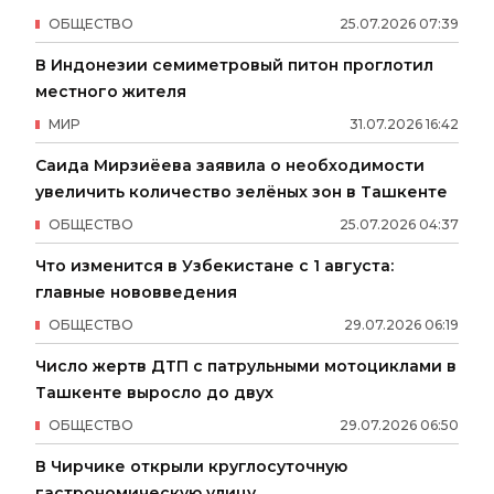
ОБЩЕСТВО
25
.
07
.
2026
07
:
39
В Индонезии семиметровый питон проглотил
местного жителя
МИР
31
.
07
.
2026
16
:
42
Саида Мирзиёева заявила о необходимости
увеличить количество зелёных зон в Ташкенте
ОБЩЕСТВО
25
.
07
.
2026
04
:
37
Что изменится в Узбекистане с 1 августа:
главные нововведения
ОБЩЕСТВО
29
.
07
.
2026
06
:
19
Число жертв ДТП с патрульными мотоциклами в
Ташкенте выросло до двух
ОБЩЕСТВО
29
.
07
.
2026
06
:
50
В Чирчике открыли круглосуточную
гастрономическую улицу