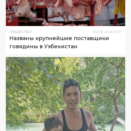
ОБЩЕСТВО
06
.
08
.
2026
16
:
57
Названы крупнейшие поставщики
говядины в Узбекистан