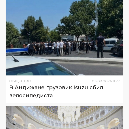
ОБЩЕСТВО
06
.
08
.
2026
11
:
27
В Андижане грузовик Isuzu сбил
велосипедиста