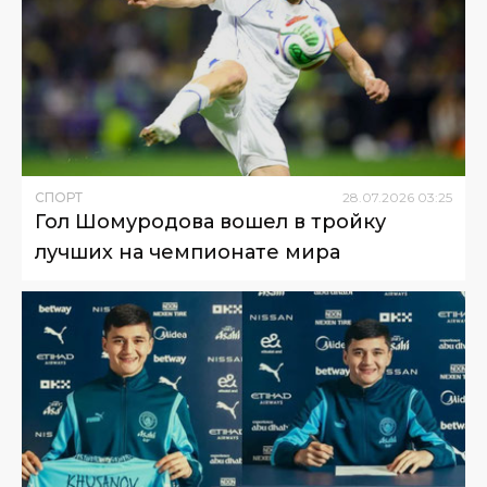
СПОРТ
28
.
07
.
2026
03
:
25
Гол Шомуродова вошел в тройку
лучших на чемпионате мира