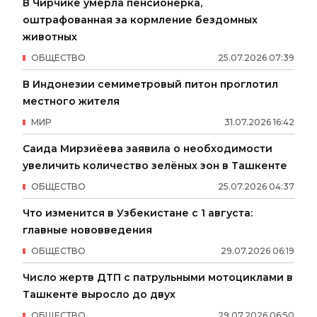
В Чирчике умерла пенсионерка,
оштрафованная за кормление бездомных
животных
ОБЩЕСТВО
25
.
07
.
2026
07
:
39
В Индонезии семиметровый питон проглотил
местного жителя
МИР
31
.
07
.
2026
16
:
42
Саида Мирзиёева заявила о необходимости
увеличить количество зелёных зон в Ташкенте
ОБЩЕСТВО
25
.
07
.
2026
04
:
37
Что изменится в Узбекистане с 1 августа:
главные нововведения
ОБЩЕСТВО
29
.
07
.
2026
06
:
19
Число жертв ДТП с патрульными мотоциклами в
Ташкенте выросло до двух
ОБЩЕСТВО
29
.
07
.
2026
06
:
50