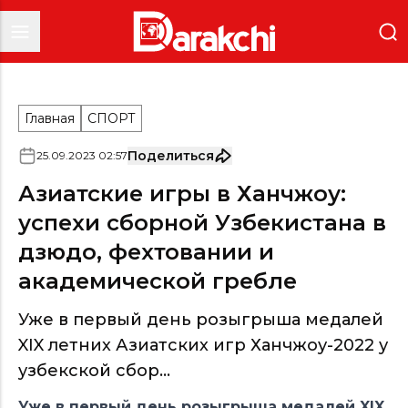
Главная
СПОРТ
Поделиться
25
.
09
.
2023
02
:
57
Азиатские игры в Ханчжоу:
успехи сборной Узбекистана в
дзюдо, фехтовании и
академической гребле
Уже в первый день розыгрыша медалей
XIX летних Азиатских игр Ханчжоу-2022 у
узбекской сбор...
Уже в первый день розыгрыша медалей XIX