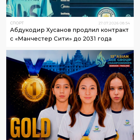
СПОРТ
27
.
07
.
2026
08
:
54
Абдукодир Хусанов продлил контракт
с «Манчестер Сити» до 2031 года