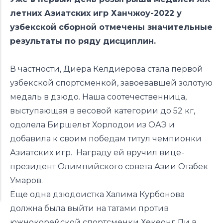
летних Азиатских игр Ханчжоу-2022 у
узбекской сборной отмечены значительные
результаты по ряду дисциплин.
В частности, Диёра Келдиёрова стала первой
узбекской спортсменкой, завоевавшей золотую
медаль в дзюдо. Наша соотечественница,
выступающая в весовой категории до 52 кг,
одолела Биршельт Хорлодои из ОАЭ и
добавила к своим победам титул чемпионки
Азиатских игр. Награду ей вручил вице-
президент Олимпийского совета Азии Отабек
Умаров.
Еще одна дзюдоистка Халима Курбонова
должна была выйти на татами против
южнокорейской спортсменки Хекеонг Ли в