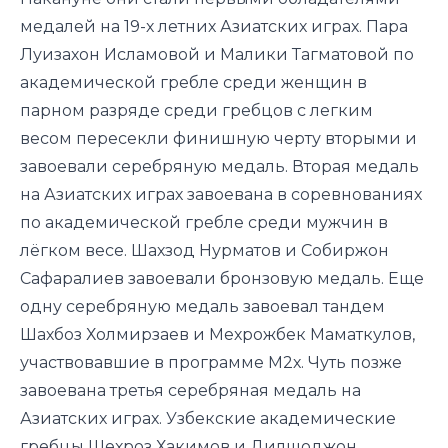
медалей на 19-х летних Азиатских играх. Пара
Луизахон Исламовой и Малики Тагматовой по
академической гребле среди женщин в
парном разряде среди гребцов с легким
весом пересекли финишную черту вторыми и
завоевали серебряную медаль. Вторая медаль
на Азиатских играх завоевана в соревнованиях
по академической гребле среди мужчин в
лёгком весе. Шахзод Нурматов и Собиржон
Сафаралиев завоевали бронзовую медаль. Еще
одну серебряную медаль завоевал тандем
Шахбоз Холмирзаев и Мехрожбек Маматкулов,
участвовавшие в программе M2х. Чуть позже
завоевана третья серебряная медаль на
Азиатских играх. Узбекские академические
гребцы Шехроз Хакимов и Дилшоджон