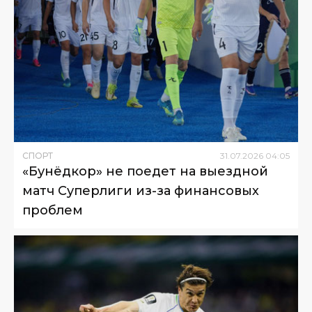
СПОРТ
31
.
07
.
2026
04
:
05
«Бунёдкор» не поедет на выездной
матч Суперлиги из-за финансовых
проблем