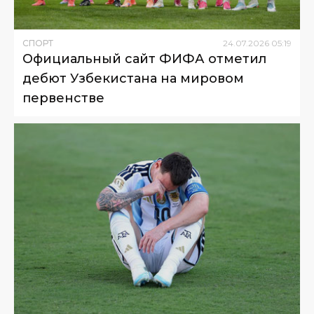
СПОРТ
24
.
07
.
2026
05
:
19
Официальный сайт ФИФА отметил
дебют Узбекистана на мировом
первенстве