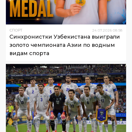
СПОРТ
24
.
07
.
2026
08
:
58
Синхронистки Узбекистана выиграли
золото чемпионата Азии по водным
видам спорта