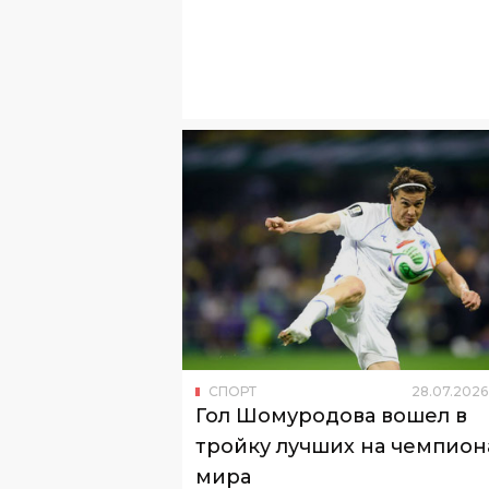
может быть кто-то из команды.
СПОРТ
28
.
07
.
2026
Гол Шомуродова вошел в
тройку лучших на чемпион