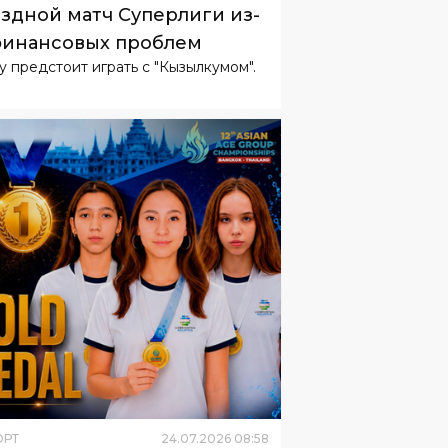
нёдкор» не поедет на
здной матч Суперлиги из-
финансовых проблем
у предстоит играть с "Кызылкумом".