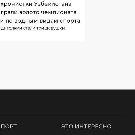
ОРТ
24
.
07
.
2026
08
:
58
хронистки Узбекистана
грали золото чемпионата
и по водным видам спорта
дителями стали три девушки.
СПОРТ
ЭТО ИНТЕРЕСНО