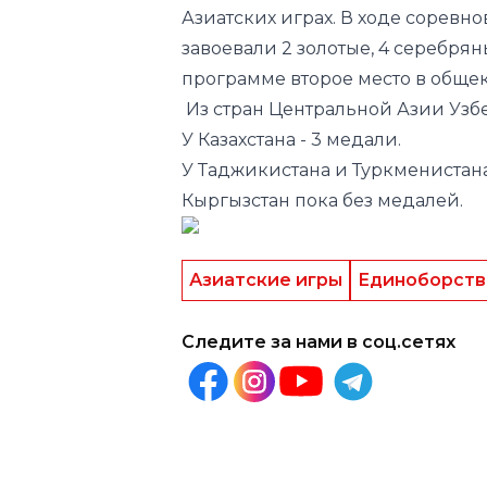
Таиланда и завоевала бронзову
становилась вице-чемпионкой н
Сборная Узбекистана по академи
Азиатских играх. В ходе соревн
завоевали 2 золотые, 4 серебрян
программе второе место в обще
Из стран Центральной Азии Узбе
У Казахстана - 3 медали.
У Таджикистана и Туркменистана
Кыргызстан пока без медалей.
Азиатские игры
Единоборств
Следите за нами в соц.сетях