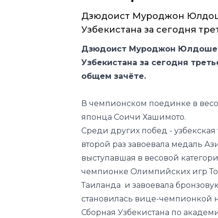
пополнил копил
четвертой золо
Дзюдоист Муроджон Юлдош
Узбекистана за сегодня трет
Дзюдоист Муроджон Юлдошев
Узбекистана за сегодня треть
общем зачёте.
В чемпионском поединке в весо
японца Соичи Хашимото.
Среди других побед - узбекска
второй раз завоевала медаль Аз
выступавшая в весовой категори
чемпионке Олимпийских игр Ток