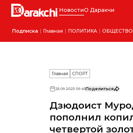
Новости
О Даракчи
Подписка
Главная
ПОЛИТИКА
ОБЩЕСТВО
Главная
СПОРТ
Поделиться
25
.
09
.
2023
09
:
45
Дзюдоист Мур