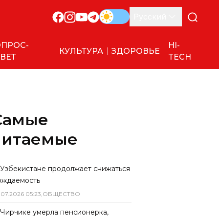
Русский
ПРОС-
HI-
КУЛЬТУРА
ЗДОРОВЬЕ
ВЕТ
TECH
Самые
читаемые
 Узбекистане продолжает снижаться
ождаемость
.
07
.
2026
05
:
23
,
ОБЩЕСТВО
 Чирчике умерла пенсионерка,