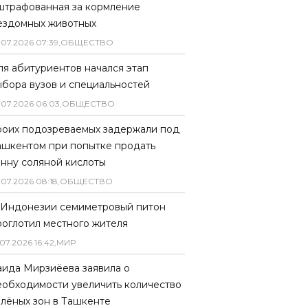
штрафованная за кормление
ездомных животных
.
07
.
2026
07
:
39
,
ОБЩЕСТВО
ля абитуриентов начался этап
ыбора вузов и специальностей
.
07
.
2026
06
:
03
,
ОБЩЕСТВО
роих подозреваемых задержали под
ашкентом при попытке продать
онну соляной кислоты
.
07
.
2026
08
:
18
,
ОБЩЕСТВО
 Индонезии семиметровый питон
роглотил местного жителя
07
.
2026
16
:
42
,
МИР
аида Мирзиёева заявила о
еобходимости увеличить количество
елёных зон в Ташкенте