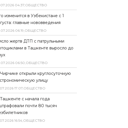
.
07
.
2026
04
:
37
,
ОБЩЕСТВО
то изменится в Узбекистане с 1
вгуста: главные нововведения
.
07
.
2026
06
:
19
,
ОБЩЕСТВО
исло жертв ДТП с патрульными
отоциклами в Ташкенте выросло до
вух
.
07
.
2026
06
:
50
,
ОБЩЕСТВО
 Чирчике открыли круглосуточную
астрономическую улицу
07
.
2026
17
:
07
,
ОБЩЕСТВО
 Ташкенте с начала года
штрафовали почти 80 тысяч
езбилетников
07
.
2026
16
:
54
,
ОБЩЕСТВО