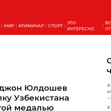
ЭТО
ВО
МИР
КРИМИНАЛ
СПОРТ
ИНТЕРЕСНО
ОТ
В
р
25
оджон Юлдошев
В