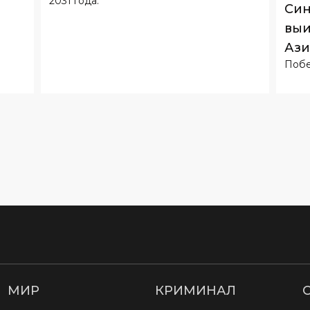
Он будет выступать за команду до лета
СП
2031 года.
Син
выи
Ази
Побе
МИР
КРИМИНАЛ