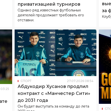
«Бу
главы ФИФА после скандала с
вые
приватизацией турниров
за 
Однако ряд известных футбольных
деятелей продолжает требовать его
Клуб
отставки.
СПОРТ
27
.
07
.
2026
08
:
54
Абдукодир Хусанов продлил
03
:
25
контракт с «Манчестер Сити»
до 2031 года
ате