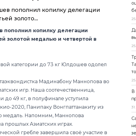
о
ку Узбекистана
б
той медалью
25
Д
ев пополнил копилку делегации
в
ьей золото...
25
 пополнил копилку делегации
Т
ей золотой медалью и четвертой в
Т
т
25
вой категории до 73 кг Юлдошев одолел
В
п
я таэквондистка Мадинабону Маннопова во
31
.
иатских игр. Наша соотечественница,
С
и до 49 кг, в полуфинале уступила
н
ио-2020, Панипаку Вонгпаттанакиту из
з