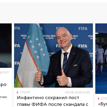
6
11
:
07
вро
СПОРТ
06
.
08
.
2026
01
:
45
ечек
Инфантино сохранил пост
СП