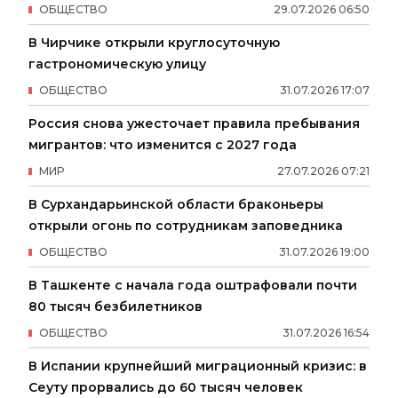
ОБЩЕСТВО
29
.
07
.
2026
06
:
50
В Чирчике открыли круглосуточную
гастрономическую улицу
ОБЩЕСТВО
31
.
07
.
2026
17
:
07
Россия снова ужесточает правила пребывания
мигрантов: что изменится с 2027 года
МИР
27
.
07
.
2026
07
:
21
В Сурхандарьинской области браконьеры
открыли огонь по сотрудникам заповедника
ОБЩЕСТВО
31
.
07
.
2026
19
:
00
В Ташкенте с начала года оштрафовали почти
80 тысяч безбилетников
ОБЩЕСТВО
31
.
07
.
2026
16
:
54
В Испании крупнейший миграционный кризис: в
Сеуту прорвались до 60 тысяч человек