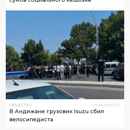
сумов социального кешбэка
ОБЩЕСТВО
06
.
08
.
2026
11
:
27
В Андижане грузовик Isuzu сбил
велосипедиста