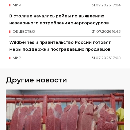
МИР
31
.
07
.
2026
17
:
04
В столице начались рейды по выявлению
незаконного потребления энергоресурсов
ОБЩЕСТВО
31
.
07
.
2026
16
:
43
Wildberries и правительство России готовят
меры поддержки пострадавших продавцов
МИР
31
.
07
.
2026
17
:
08
Другие новости