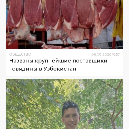
ОБЩЕСТВО
06
.
08
.
2026
16
:
57
Названы крупнейшие поставщики
говядины в Узбекистан