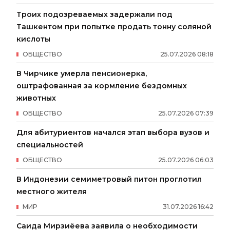
Троих подозреваемых задержали под
Ташкентом при попытке продать тонну соляной
кислоты
ОБЩЕСТВО
25
.
07
.
2026
08
:
18
В Чирчике умерла пенсионерка,
оштрафованная за кормление бездомных
животных
ОБЩЕСТВО
25
.
07
.
2026
07
:
39
Для абитуриентов начался этап выбора вузов и
специальностей
ОБЩЕСТВО
25
.
07
.
2026
06
:
03
В Индонезии семиметровый питон проглотил
местного жителя
МИР
31
.
07
.
2026
16
:
42
Саида Мирзиёева заявила о необходимости