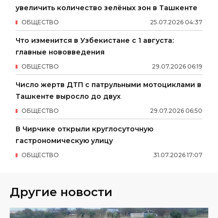
увеличить количество зелёных зон в Ташкенте
ОБЩЕСТВО
25
.
07
.
2026
04
:
37
Что изменится в Узбекистане с 1 августа:
главные нововведения
ОБЩЕСТВО
29
.
07
.
2026
06
:
19
Число жертв ДТП с патрульными мотоциклами в
Ташкенте выросло до двух
ОБЩЕСТВО
29
.
07
.
2026
06
:
50
В Чирчике открыли круглосуточную
гастрономическую улицу
ОБЩЕСТВО
31
.
07
.
2026
17
:
07
Другие новости