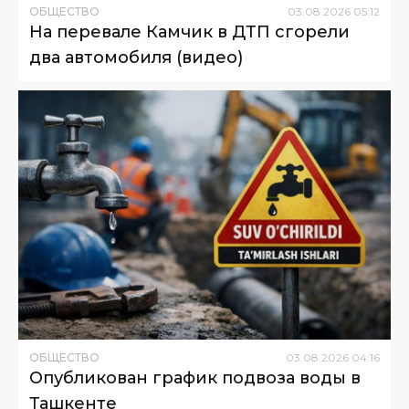
ОБЩЕСТВО
03
.
08
.
2026
05
:
12
На перевале Камчик в ДТП сгорели
два автомобиля (видео)
ОБЩЕСТВО
03
.
08
.
2026
04
:
16
Опубликован график подвоза воды в
Ташкенте