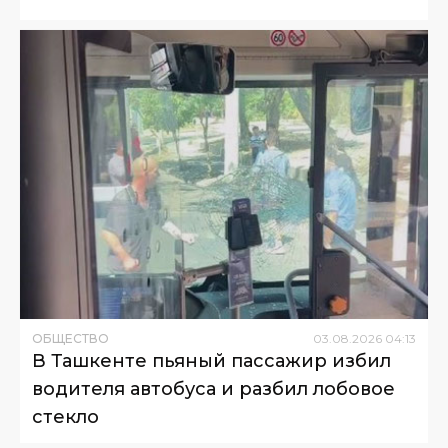
ОБЩЕСТВО
03
.
08
.
2026
04
:
13
В Ташкенте пьяный пассажир избил
водителя автобуса и разбил лобовое
стекло