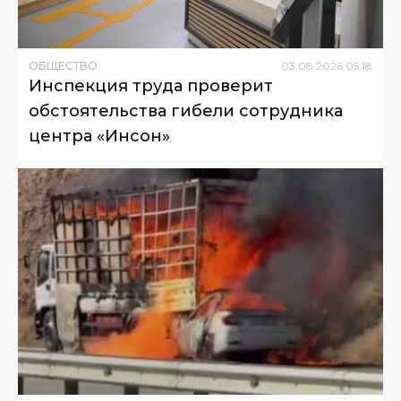
ОБЩЕСТВО
03
.
08
.
2026
05
:
18
Инспекция труда проверит
обстоятельства гибели сотрудника
центра «Инсон»