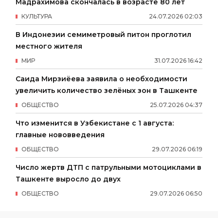
Мадрахимова скончалась в возрасте 80 лет
КУЛЬТУРА
24
.
07
.
2026
02
:
03
В Индонезии семиметровый питон проглотил
местного жителя
МИР
31
.
07
.
2026
16
:
42
Саида Мирзиёева заявила о необходимости
увеличить количество зелёных зон в Ташкенте
ОБЩЕСТВО
25
.
07
.
2026
04
:
37
Что изменится в Узбекистане с 1 августа:
главные нововведения
ОБЩЕСТВО
29
.
07
.
2026
06
:
19
Число жертв ДТП с патрульными мотоциклами в
Ташкенте выросло до двух
ОБЩЕСТВО
29
.
07
.
2026
06
:
50