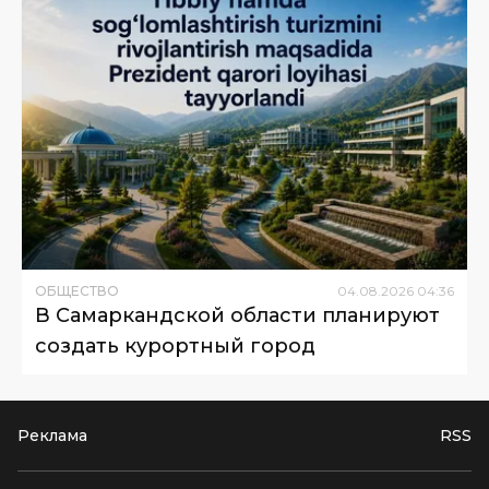
ОБЩЕСТВО
04
.
08
.
2026
04
:
36
В Самаркандской области планируют
создать курортный город
Реклама
RSS