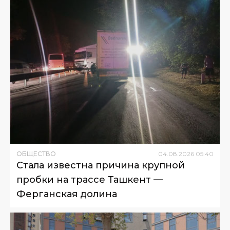
ОБЩЕСТВО
04
.
08
.
2026
05
:
40
Стала известна причина крупной
пробки на трассе Ташкент —
Ферганская долина