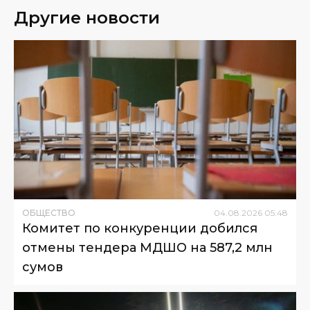
Другие новости
ОБЩЕСТВО
04
.
08
.
2026
05
:
48
Комитет по конкуренции добился
отмены тендера МДШО на 587,2 млн
сумов